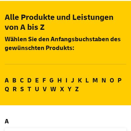
Alle Produkte und Leistungen
von A bis Z
Wählen Sie den Anfangsbuchstaben des
gewünschten Produkts:
A
B
C
D
E
F
G
H
I
J
K
L
M
N
O
P
Q
R
S
T
U
V
W
X
Y Z
A