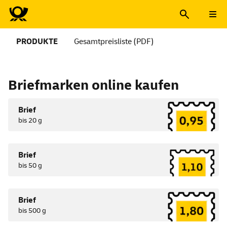
PRODUKTE
Gesamtpreisliste (PDF)
Produkte
Briefmarken
online
kaufen
Brief
bis 20 g
Brief
bis 50 g
Brief
bis 500 g