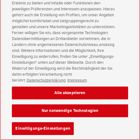
Erlebnis zu bieten und Inhalte oder Funktionen den
jeweiligen Präferenzen und Interessen anzupassen. Hierzu
gehört auch die Erstellung von Profilen, um unser Angebot
PostIdent
möglichst komfortabel und zielgruppengerecht zu
gestalten und unsere Marketingaktivitäten zu unterstützen.
Kunden
online
, in der Filiale oder durch den Zusteller
Ferner willigen Sie ein, dass vorgenannte Technologien
eindeutig identifizieren.
Datenübermittlungen an Drittanbieter vornehmen, die in
Ländern ohne angemessenes Datenschutzniveau ansässig
sind. Weitere Informationen und die Möglichkeit, Ihre
Einwilligung zu widerrufen, finden Sie unter „Einwilligungs-
Einstellungen“ unten auf dieser Webseite. Durch den
Postlagernd
Widerruf der Einwilligung wird die Rechtmäßigkeit der bis
Der
Service
"Postlagernd" bietet die Möglichkeit, sich
dahin erfolgten Verarbeitung nicht
berührt
Datenschutzerklärung
Impressum
Briefsendungen an ausgewählte Filialen senden zu
lassen.
Alle akzeptieren
Nur notwendige Technologien
Postrückläufer-Management
Ganzheitliche Re
tour
enbearbeitung aus einer Hand.
Einwilligungs-Einstellungen