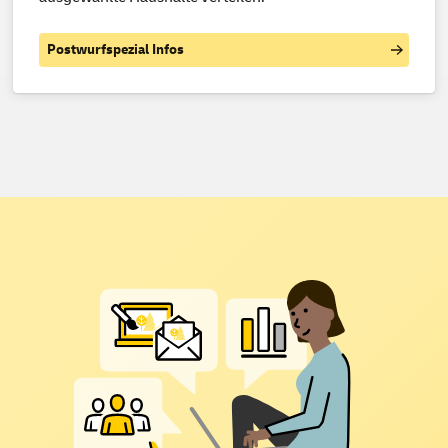
Postwurfspezial Infos