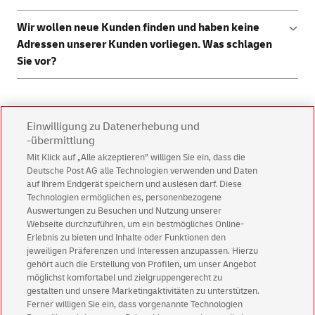
Wir empfehlen regelmäßige Bestandkunden-Mailings mit
Wir wollen neue Kunden finden und haben keine
Antwortelement. Machen Sie Ihren Kunden ein
Adressen unserer Kunden vorliegen. Was schlagen
besonderes Angebot und incentivieren Sie, wenn der
Sie vor?
Kunde antwortet. Das erhöht die Reaktion (z.B. die ersten
50 Rückmeldungen erhalten ein besonderes Geschenk).
Nutzen Sie hierfür die Möglichkeit, neue Empfänger über
das
Zielgruppen-Tool
direkt online zu finden.
DRUCK & VERSAND
Einwilligung zu Datenerhebung und
-übermittlung
Kann ich den Druck und Versand meiner Print-
Mit Klick auf „Alle akzeptieren” willigen Sie ein, dass die
Mailings online beauftragen?
Deutsche Post AG alle Technologien verwenden und Daten
auf Ihrem Endgerät speichern und auslesen darf. Diese
Ja, nutzen Sie hierfür das einfache
Online-Tool
der
Technologien ermöglichen es, personenbezogene
Wo erhalte ich Vorlagen für verschiedene
Deutschen Post.
Auswertungen zu Besuchen und Nutzung unserer
Einlieferungslisten?
Webseite durchzuführen, um ein bestmögliches Online-
Erlebnis zu bieten und Inhalte oder Funktionen den
Alle Informationen rund um Ihre Einlieferungsliste finden
jeweiligen Präferenzen und Interessen anzupassen. Hierzu
Sie
hier
. Wir empfehlen eher die Nutzung des einfachen
gehört auch die Erstellung von Profilen, um unser Angebot
Online-Tools
, bei der wir gleich den Druck, die Einlieferung
möglichst komfortabel und zielgruppengerecht zu
ADRESSEN
und den Versand für Sie übernehmen.
gestalten und unsere Marketingaktivitäten zu unterstützen.
Ferner willigen Sie ein, dass vorgenannte Technologien
Wie kann ich die Qualität meiner eigenen Adressen