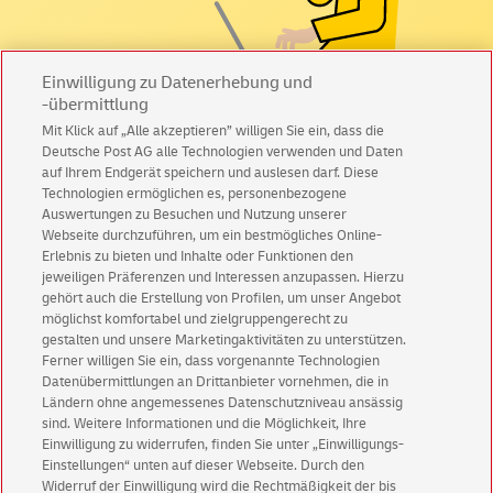
Einwilligung zu Datenerhebung und
-übermittlung
Mit Klick auf „Alle akzeptieren” willigen Sie ein, dass die
Nutzen Sie unsere Full-Service
Deutsche Post AG alle Technologien verwenden und Daten
Beratung für Einsteiger!
auf Ihrem Endgerät speichern und auslesen darf. Diese
Technologien ermöglichen es, personenbezogene
Auswertungen zu Besuchen und Nutzung unserer
Sie haben noch Fragen zum Einstieg in Print-Mailings?
Webseite durchzuführen, um ein bestmögliches Online-
Erlebnis zu bieten und Inhalte oder Funktionen den
Print-Mailing Experten helfen Ihnen direkt
jeweiligen Präferenzen und Interessen anzupassen. Hierzu
gehört auch die Erstellung von Profilen, um unser Angebot
Persönliche und individuelle Betreuung
möglichst komfortabel und zielgruppengerecht zu
gestalten und unsere Marketingaktivitäten zu unterstützen.
Ferner willigen Sie ein, dass vorgenannte Technologien
Kontaktanfrage stellen
Datenübermittlungen an Drittanbieter vornehmen, die in
Ländern ohne angemessenes Datenschutzniveau ansässig
sind. Weitere Informationen und die Möglichkeit, Ihre
Einwilligung zu widerrufen, finden Sie unter „Einwilligungs-
Einstellungen“ unten auf dieser Webseite. Durch den
Widerruf der Einwilligung wird die Rechtmäßigkeit der bis