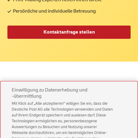
Persönliche und individuelle Betreuung
Kontaktanfrage stellen
Häufig gestellte Fragen (FAQ)
Einwilligung zu Datenerhebung und
-übermittlung
Haben Sie noch Fragen? Hier finden Sie
Mit Klick auf „Alle akzeptieren” willigen Sie ein, dass die
Deutsche Post AG alle Technologien verwenden und Daten
Antworten.
auf Ihrem Endgerät speichern und auslesen darf. Diese
Technologien ermöglichen es, personenbezogene
Auswertungen zu Besuchen und Nutzung unserer
Wann muss man sich bei den Online-Services
Webseite durchzuführen, um ein bestmögliches Online-