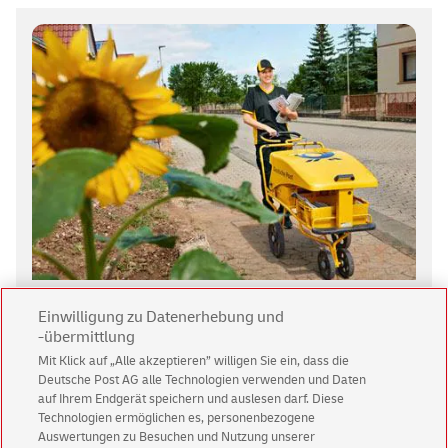
Einwilligung zu Datenerhebung und
-übermittlung
Gemeinsam einen Beitrag
Mit Klick auf „Alle akzeptieren” willigen Sie ein, dass die
leisten
Deutsche Post AG alle Technologien verwenden und Daten
auf Ihrem Endgerät speichern und auslesen darf. Diese
Technologien ermöglichen es, personenbezogene
Reduzieren Sie CO
e-Emissionen bei Transport und
2
Auswertungen zu Besuchen und Nutzung unserer
Zustellung - mit unserem Service GoGreen Plus.