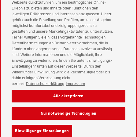
Webseite durchzuführen, um ein bestmögliches Online-
Erlebnis zu bieten und Inhalte oder Funktionen den
Jetzt informieren
jeweiligen Präferenzen und Interessen anzupassen. Hierzu
gehört auch die Erstellung von Profilen, um unser Angebot
möglichst komfortabel und zielgruppengerecht zu
gestalten und unsere Marketingaktivitäten zu unterstützen.
Ferner willigen Sie ein, dass vorgenannte Technologien
Datenübermittlungen an Drittanbieter vornehmen, die in
Ländern ohne angemessenes Datenschutzniveau ansässig
sind. Weitere Informationen und die Möglichkeit, Ihre
Einwilligung zu widerrufen, finden Sie unter „Einwilligungs-
Einstellungen“ unten auf dieser Webseite. Durch den
Widerruf der Einwilligung wird die Rechtmäßigkeit der bis
Geschäftskundenservice
English Version
dahin erfolgten Verarbeitung nicht
berührt
Datenschutzerklärung
Impressum
Impressum
Rechtliche Hinweise
Datenschutz
Alle akzeptieren
Barrierefreiheit
Einwilligungs-Einstellungen
Nur notwendige Technologien
Konzern
Karriere
Presse
Investoren
Einwilligungs-Einstellungen