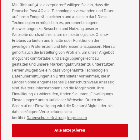
Welche Vorteile erhalte ich durch eine
Mit Klick auf „Alle akzeptieren” willigen Sie ein, dass die
Deutsche Post AG alle Technologien verwenden und Daten
Partnerschaft mit der Deutschen Post?
auf Ihrem Endgerät speichern und auslesen darf. Diese
Als Partner der Deutschen Post werden Sie nicht nur bei
Technologien ermöglichen es, personenbezogene
Was sind die Print-Mailing-APIs?
Auswertungen zu Besuchen und Nutzung unserer
der Anbindung an die Print-Mailing-APIs unterstützt, auch
Webseite durchzuführen, um ein bestmögliches Online-
bei der Vermarktung und Kundenbetreuung steht die
Die APIs sind Progammierschnittstellen, über die Sie
Erlebnis zu bieten und Inhalte oder Funktionen den
Wo erhalte ich die technische Spezifikation?
Deutsche Post an Ihrer Seite. Folgende Punkte können Sie
beispielsweise Funktionen zu unseren Print-Mailing
jeweiligen Präferenzen und Interessen anzupassen. Hierzu
erwarten: Schnittstellen-Dokumentation mit IT Support,
Produkten (z.B. Dialogpost, Postwurfspezial, Postaktuell)
gehört auch die Erstellung von Profilen, um unser Angebot
Die technische Spezifikation und weitere nützliche Tipps
umfassendes Vertriebsnetzwerk, starke Kommunikation
Werden bei der Optimierung für Dialogpost
für die Versandvorbereitung (z.B. Preise berechnen, Porto
möglichst komfortabel und zielgruppengerecht zu
erhalten Sie auf unserem Entwicklerportal unter
(u.a. PR, Social Media, Messen, Webinare), keine
optimieren, Einlieferungsunterlagen erstellen) über das
gestalten und unsere Marketingaktivitäten zu unterstützen.
Adressen an die API zur Versandvorbereitung
developer.dhl.com
.
versteckten Kosten bei der Anbindung, persönliche
Ferner willigen Sie ein, dass vorgenannte Technologien
Internet aufrufen können. So können Sie Prozesse
übergeben?
Ansprechpartner sowie Expertise durch das
Datenübermittlungen an Drittanbieter vornehmen, die in
automatisieren oder in Ihrem Online-Shop einbinden.
Partnernetzwerk.
Ländern ohne angemessenes Datenschutzniveau ansässig
Den Adressen wird eine fortlaufende ID zugeordnet und
Neben den Einzelfunktionen gibt es auch die Möglichkeit,
Werden für die API Zugangsdaten benötigt?
sind. Weitere Informationen und die Möglichkeit, Ihre
lediglich die IDs mit den dazugehörigen Postleitzahlen an
die Schnittstellen für den Druck und Versand durch die
Einwilligung zu widerrufen, finden Sie unter „Einwilligungs-
den Service übermittelt. Nach der Optimierung werden ID
Deutsche Post zu nutzen.
Ja, es werden Zugangsdaten benötigt. Wird ausschließlich
Einstellungen“ unten auf dieser Webseite. Durch den
und PLZ zurückgespielt. Über die ID können dann die
die Preisberechnung genutzt, werden keine Zugangsdaten
Widerruf der Einwilligung wird die Rechtmäßigkeit der bis
Adressen wieder zugeordnet werden.
benötigt.
dahin erfolgten Verarbeitung nicht
berührt
Datenschutzerklärung
Impressum
Impressum
Rechtliche Hinweise
Datenschutz
Alle akzeptieren
Barrierefreiheit
Einwilligungs-Einstellungen