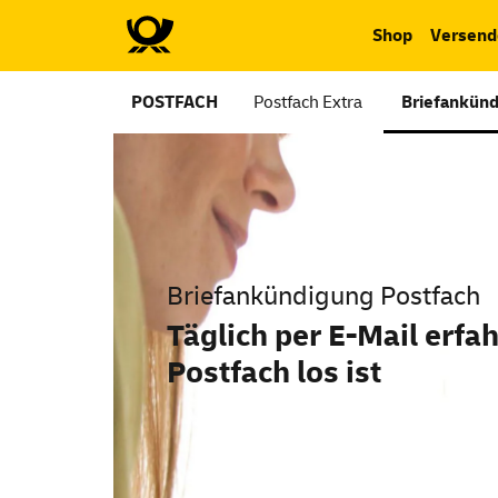
Shop
Versend
POSTFACH
Postfach Extra
Briefankünd
Briefankündigung Postfach
Täglich per
E-Mail
erfah
Postfach los ist