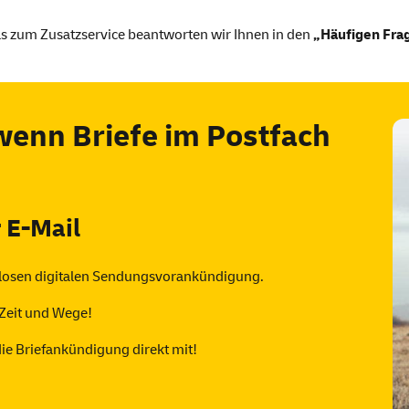
ls zum Zusatz
service
beantworten wir Ihnen in den
„Häufigen Fra
wenn Briefe im Postfach
r
E-Mail
enlosen digitalen Sendungsvorankündigung.
 Zeit und Wege!
die Briefankündigung direkt mit!