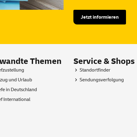
Jetzt informieren
rwandte Themen
Service & Shops
efzustellung
Standortfinder
ug und Urlaub
Sendungsverfolgung
efe in Deutschland
ef International