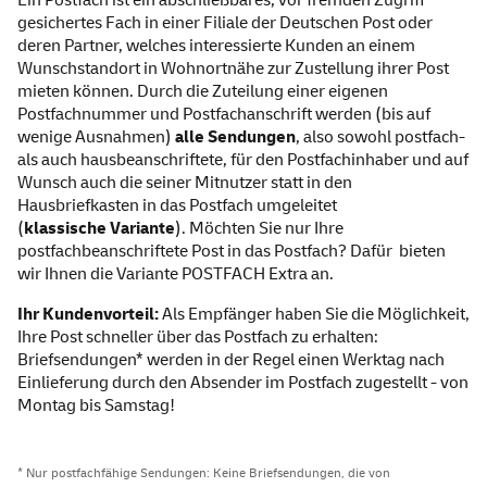
Ein Postfach ist ein abschließbares, vor fremden Zugriff
gesichertes Fach in einer Filiale der Deutschen Post oder
deren Partner, welches interessierte Kunden an einem
Wunschstandort in Wohnortnähe zur Zustellung ihrer Post
mieten können. Durch die Zuteilung einer eigenen
Postfachnummer und Postfachanschrift werden (bis auf
wenige Ausnahmen)
alle Sendungen
, also sowohl postfach-
als auch hausbeanschriftete, für den Postfachinhaber und auf
Wunsch auch die seiner Mitnutzer statt in den
Hausbriefkasten in das Postfach umgeleitet
(
klassische Variante
). Möchten Sie nur Ihre
postfachbeanschriftete Post in das Postfach? Dafür bieten
wir Ihnen die Variante
POSTFACH Extra
an.
Ihr Kundenvorteil:
Als Empfänger haben Sie die Möglichkeit,
Ihre Post schneller über das Postfach zu erhalten:
Briefsendungen* werden in der Regel einen Werktag nach
Einlieferung durch den Absender im Postfach zugestellt - von
Montag bis Samstag!
* Nur postfachfähige Sendungen: Keine Briefsendungen, die von