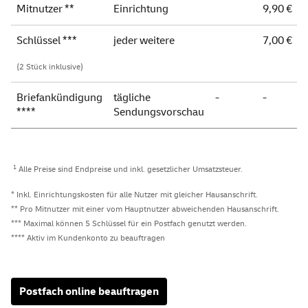
Mitnutzer **
Einrichtung
9,90 €
Schlüssel ***
jeder weitere
7,00 €
(2 Stück
inklusive)
Briefankündigung
tägliche
-
-
****
Sendungsvorschau
1
Alle Preise sind Endpreise und inkl. gesetzlicher Umsatzsteuer.
* Inkl. Einrichtungskosten für alle Nutzer mit gleicher Hausanschrift.
** Pro Mitnutzer mit einer vom Hauptnutzer abweichenden Hausanschrift.
*** Maximal können 5 Schlüssel für ein Postfach genutzt werden.
**** Aktiv im Kundenkonto zu beauftragen
Postfach
online
beauftragen