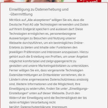
Einwilligung zu Datenerhebung und
-übermittlung
Mit Klick auf „Alle akzeptieren” willigen Sie ein, dass die
Deutsche Post AG alle Technologien verwenden und Daten
auf Ihrem Endgerät speichern und auslesen darf. Diese
Technologien ermöglichen es, personenbezogene
Keine News mehr verpassen!
Auswertungen zu Besuchen und Nutzung unserer
Für den Shop-Newsletter anmelden und
Webseite durchzuführen, um ein bestmögliches Online-
Willkommensgutschein für eine Bestellung sichern.
Erlebnis zu bieten und Inhalte oder Funktionen den
jeweiligen Präferenzen und Interessen anzupassen. Hierzu
gehört auch die Erstellung von Profilen, um unser Angebot
möglichst komfortabel und zielgruppengerecht zu
Jetzt anmelden und Rabatt sichern
gestalten und unsere Marketingaktivitäten zu unterstützen.
Ferner willigen Sie ein, dass vorgenannte Technologien
Datenübermittlungen an Drittanbieter vornehmen, die in
Ländern ohne angemessenes Datenschutzniveau ansässig
sind. Weitere Informationen und die Möglichkeit, Ihre
Einwilligung zu widerrufen, finden Sie unter „Einwilligungs-
Einstellungen“ unten auf dieser Webseite. Durch den
Kundenservice
Widerruf der Einwilligung wird die Rechtmäßigkeit der bis
Warnung vor gefälschten
Mails
AGB Postfach
dahin erfolgten Verarbeitung nicht
berührt
Datenschutzerklärung
Impressum