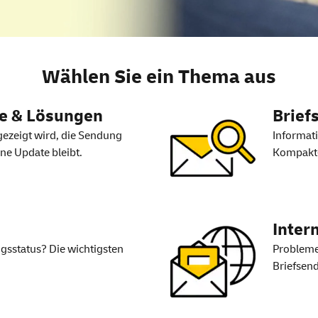
– Hilfe zur Sendungsverf
Wählen Sie ein Thema aus
e & Lösungen
Brief
gezeigt wird, die Sendung
Informat
hne Update bleibt.
Kompakt‑
Inter
sstatus? Die wichtigsten
Probleme
Briefsen