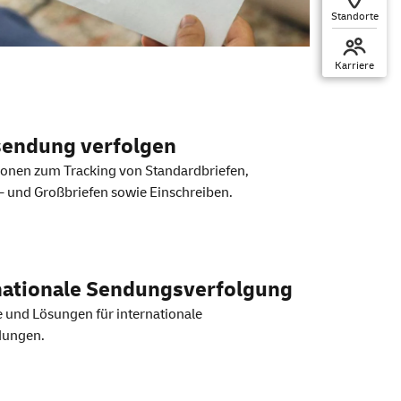
Standorte
Karriere
olgung
sendung verfolgen
ionen zum Tracking von Standardbriefen,
 und Großbriefen sowie Einschreiben.
nationale Sendungsverfolgung
 und Lösungen für internationale
dungen.