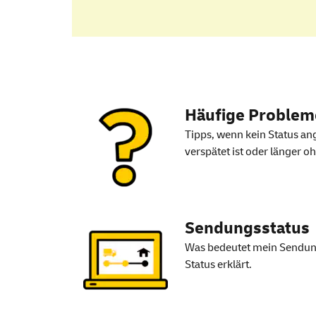
Wo ist mein Brief 
Häufige Problem
Tipps, wenn kein Status an
verspätet ist oder länger o
Sendungsstatus
Was bedeutet mein Sendung
Status erklärt.