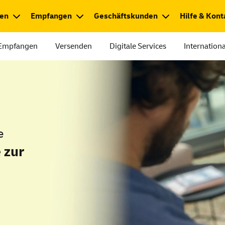
en
Empfangen
Geschäftskunden
Hilfe & Kont
Empfangen
Versenden
Digitale
Services
Internationa
e
e zur