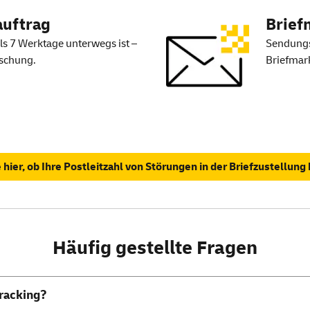
uftrag
Brief
s 7 Werktage unterwegs ist –
Sendungs
rschung.
Briefmar
hier, ob Ihre Postleitzahl von Störungen in der Briefzustellung 
Häufig gestellte Fragen
racking
?