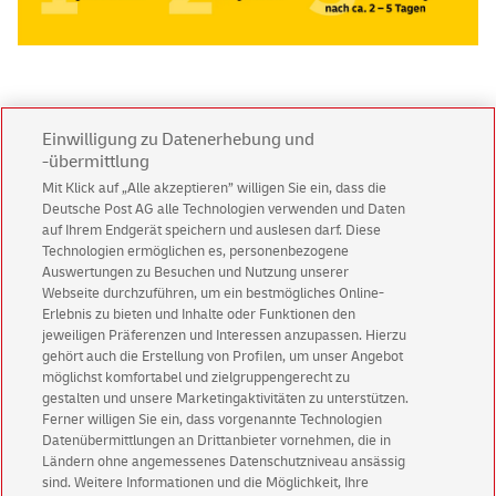
Weitere Informationen
Einwilligung zu Datenerhebung und
-übermittlung
Was ist die BRIEFMARKE INDIVIDUELL?
Mit Klick auf „Alle akzeptieren” willigen Sie ein, dass die
Deutsche Post AG alle Technologien verwenden und Daten
In welchen Varianten ist die BRIEFMARKE
auf Ihrem Endgerät speichern und auslesen darf. Diese
Technologien ermöglichen es, personenbezogene
INDIVIDUELL erhältlich?
Auswertungen zu Besuchen und Nutzung unserer
Webseite durchzuführen, um ein bestmögliches Online-
Ich möchte eine größere Auflage bestellen. An wen
Erlebnis zu bieten und Inhalte oder Funktionen den
wende ich mich?
jeweiligen Präferenzen und Interessen anzupassen. Hierzu
gehört auch die Erstellung von Profilen, um unser Angebot
möglichst komfortabel und zielgruppengerecht zu
Welche Vorteile bietet mir die BRIEFMARKE
gestalten und unsere Marketingaktivitäten zu unterstützen.
INDIVIDUELL?
Ferner willigen Sie ein, dass vorgenannte Technologien
Datenübermittlungen an Drittanbieter vornehmen, die in
Ländern ohne angemessenes Datenschutzniveau ansässig
sind. Weitere Informationen und die Möglichkeit, Ihre