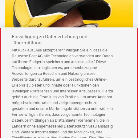
Einwilligung zu Datenerhebung und
-übermittlung
Mit Klick auf „Alle akzeptieren” willigen Sie ein, dass die
Deutsche Post AG alle Technologien verwenden und Daten
auf Ihrem Endgerät speichern und auslesen darf. Diese
werde-einer-von-uns.de
Technologien ermöglichen es, personenbezogene
Flexible Arbeitszeiten, Bezahlung über Mindestlohn und ein
Auswertungen zu Besuchen und Nutzung unserer
gutes Team, in dem du zählst, wie du bist.
Webseite durchzuführen, um ein bestmögliches Online-
Erlebnis zu bieten und Inhalte oder Funktionen den
jeweiligen Präferenzen und Interessen anzupassen. Hierzu
Jetzt bewerben
gehört auch die Erstellung von Profilen, um unser Angebot
möglichst komfortabel und zielgruppengerecht zu
gestalten und unsere Marketingaktivitäten zu unterstützen.
Ferner willigen Sie ein, dass vorgenannte Technologien
Datenübermittlungen an Drittanbieter vornehmen, die in
Ländern ohne angemessenes Datenschutzniveau ansässig
sind. Weitere Informationen und die Möglichkeit, Ihre