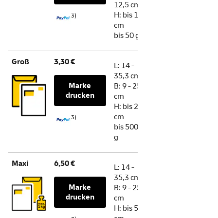
12,5 cm
H: bis 1
3)
cm
bis 50 g
Groß
3,30 €
L:
14 -
35,3 cm
Marke
B:
9 - 25
drucken
cm
H: bis 2
cm
3)
bis 500
g
Maxi
6,50 €
L:
14 -
35,3 cm
Marke
B:
9 - 25
drucken
cm
H: bis 5