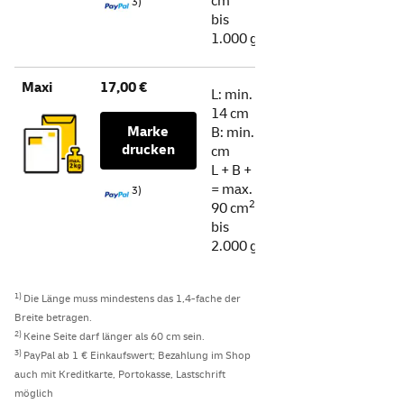
cm
3)
bis
1.000 g
Maxi
17,00 €
L: min.
14 cm
Marke
B: min. 9
drucken
cm
L + B + H
= max.
3)
2)
90 cm
bis
2.000 g
1)
Die Länge muss mindestens das 1,4-fache der
Breite betragen.
2)
Keine Seite darf länger als 60 cm sein.
3)
PayPal
ab 1 € Einkaufswert; Bezahlung im
Shop
auch mit Kreditkarte, Portokasse, Lastschrift
möglich