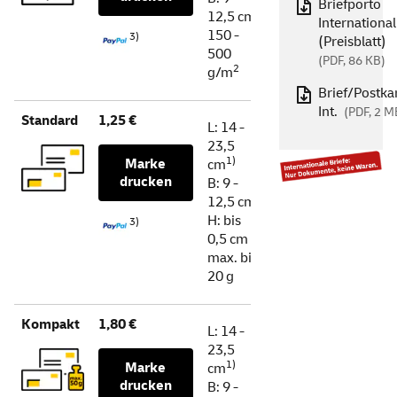
Briefporto
12,5 cm
International
150 -
3)
(Preisblatt)
500
(PDF, 86 KB)
2
g/m
Brief/Postka
Int.
(PDF, 2 M
Standard
1,25 €
L: 14 -
23,5
1)
Marke
cm
drucken
B: 9 -
12,5 cm
H: bis
3)
0,5 cm
max. bis
20 g
Kompakt
1,80 €
L: 14 -
23,5
1)
Marke
cm
drucken
B: 9 -