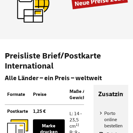
Preisliste Brief/Postkarte
International
Alle Länder – ein Preis – weltweit
Maße /
Zusatzinfo
Formate
Preise
Gewicht
Postkarte
1,25 €
Porto
L: 14 -
online
23,5
1)
Marke
bestellen
cm
drucken
B: 9 -