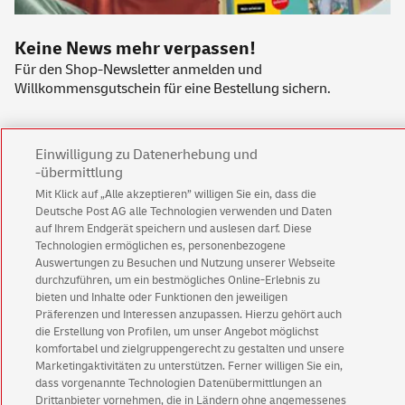
Keine News mehr verpassen!
Für den Shop-Newsletter anmelden und
Willkommensgutschein für eine Bestellung sichern.
Jetzt anmelden und Rabatt sichern
Einwilligung zu Datenerhebung und
-übermittlung
Mit Klick auf „Alle akzeptieren” willigen Sie ein, dass die
Deutsche Post AG alle Technologien verwenden und Daten
auf Ihrem Endgerät speichern und auslesen darf. Diese
Technologien ermöglichen es, personenbezogene
Auswertungen zu Besuchen und Nutzung unserer Webseite
Kundenservice
durchzuführen, um ein bestmögliches Online-Erlebnis zu
Warnung vor gefälschten
E-Mails
bieten und Inhalte oder Funktionen den jeweiligen
Präferenzen und Interessen anzupassen. Hierzu gehört auch
English Version
die Erstellung von Profilen, um unser Angebot möglichst
komfortabel und zielgruppengerecht zu gestalten und unsere
Impressum
Rechtliche Hinweise
Datenschutz
Marketingaktivitäten zu unterstützen. Ferner willigen Sie ein,
dass vorgenannte Technologien Datenübermittlungen an
Barrierefreiheit
Einwilligungs-Einstellungen
Drittanbieter vornehmen, die in Ländern ohne angemessenes