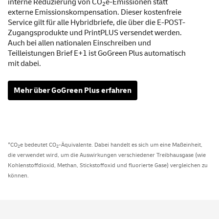
interne Reduzierung von CO
e-Emissionen statt
2
externe Emissionskompensation. Dieser kostenfreie
Service
gilt für alle Hybridbriefe, die über die E-POST-
Zugangsprodukte und PrintPLUS versendet werden.
Auch bei allen nationalen Einschreiben und
Teilleistungen Brief E+1 ist
GoGreen
Plus automatisch
mit dabei.
Mehr über
GoGreen
Plus erfahren
*CO
e bedeutet CO
-Äquivalente. Dabei handelt es sich um eine Maßeinheit,
2
2
die verwendet wird, um die Auswirkungen verschiedener Treibhausgase (wie
Kohlenstoffdioxid, Methan, Stickstoffoxid und fluorierte Gase) vergleichen zu
können.