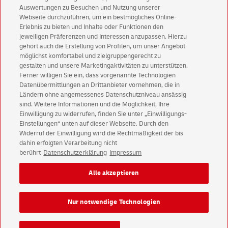
Keine News mehr verpassen!
Auswertungen zu Besuchen und Nutzung unserer
Für den Shop-Newsletter anmelden und
Webseite durchzuführen, um ein bestmögliches Online-
Willkommensgutschein für eine Bestellung sichern.
Erlebnis zu bieten und Inhalte oder Funktionen den
jeweiligen Präferenzen und Interessen anzupassen. Hierzu
gehört auch die Erstellung von Profilen, um unser Angebot
möglichst komfortabel und zielgruppengerecht zu
Jetzt anmelden und Rabatt sichern
gestalten und unsere Marketingaktivitäten zu unterstützen.
Ferner willigen Sie ein, dass vorgenannte Technologien
Datenübermittlungen an Drittanbieter vornehmen, die in
Ländern ohne angemessenes Datenschutzniveau ansässig
sind. Weitere Informationen und die Möglichkeit, Ihre
Einwilligung zu widerrufen, finden Sie unter „Einwilligungs-
Einstellungen“ unten auf dieser Webseite. Durch den
Kundenservice
Widerruf der Einwilligung wird die Rechtmäßigkeit der bis
Warnung vor gefälschten
E-Mails
dahin erfolgten Verarbeitung nicht
berührt
Datenschutzerklärung
Impressum
Impressum
Rechtliche Hinweise
Datenschutz
Alle akzeptieren
Barrierefreiheit
Einwilligungs-Einstellungen
Nur notwendige Technologien
Konzern
Karriere
Presse
Investoren