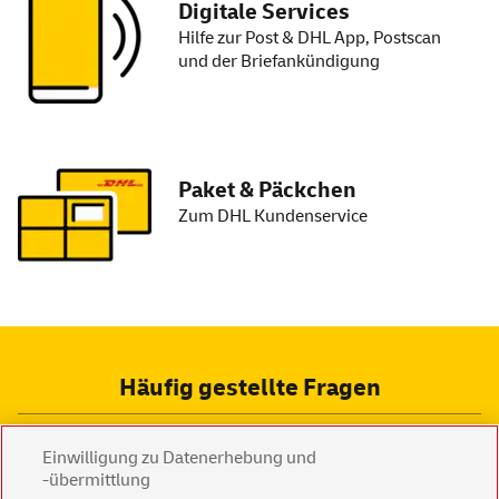
Digitale
Services
Hilfe zur Post & DHL App, Postscan
und der Briefankündigung
Paket & Päckchen
Zum DHL Kundenservice
Häufig gestellte Fragen
Was kann ich tun, wenn meine Post nicht ankommt
Einwilligung zu Datenerhebung und
oder verspätet ist?
-übermittlung