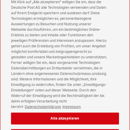
Mit Klick auf „Alle akzeptieren” willigen Sie ein, dass die
Meine Briefsendung ist beschädigt. Was kann ich
Deutsche Post AG alle Technologien verwenden und Daten
machen?
auf Ihrem Endgerät speichern und auslesen darf. Diese
Technologien ermöglichen es, personenbezogene
Ich befürchte, mein Brief ist verloren gegangen -
Auswertungen zu Besuchen und Nutzung unserer
Webseite durchzuführen, um ein bestmögliches Online-
wann soll ich eine Nachforschung starten?
Erlebnis zu bieten und Inhalte oder Funktionen den
jeweiligen Präferenzen und Interessen anzupassen. Hierzu
gehört auch die Erstellung von Profilen, um unser Angebot
möglichst komfortabel und zielgruppengerecht zu
gestalten und unsere Marketingaktivitäten zu unterstützen.
Ferner willigen Sie ein, dass vorgenannte Technologien
Helfen Sie uns besser zu werden.
Datenübermittlungen an Drittanbieter vornehmen, die in
Ländern ohne angemessenes Datenschutzniveau ansässig
Bitte bewerten Sie uns
sind. Weitere Informationen und die Möglichkeit, Ihre
Einwilligung zu widerrufen, finden Sie unter „Einwilligungs-
Einstellungen“ unten auf dieser Webseite. Durch den
Widerruf der Einwilligung wird die Rechtmäßigkeit der bis
dahin erfolgten Verarbeitung nicht
berührt
Datenschutzerklärung
Impressum
Impressum
Rechtliche Hinweise
Datenschutz
Alle akzeptieren
Barrierefreiheit
Einwilligungs-Einstellungen