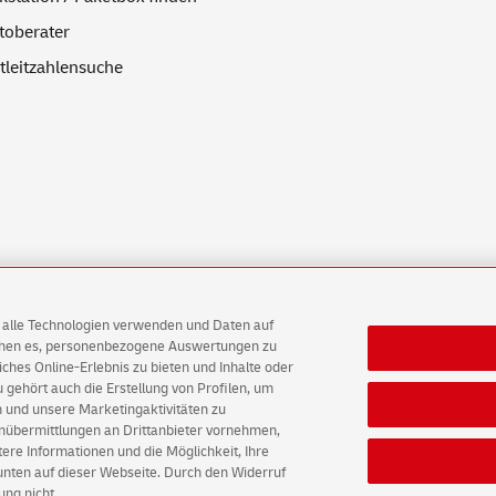
toberater
tleitzahlensuche
AG alle Technologien verwenden und Daten auf
ichen es, personenbezogene Auswertungen zu
ten
E-Mails
hes Online-Erlebnis zu bieten und Inhalte oder
gehört auch die Erstellung von Profilen, um
 und unsere Marketingaktivitäten zu
tz
Barrierefreiheit
Einwilligungs-Einstellungen
enübermittlungen an Drittanbieter vornehmen,
re Informationen und die Möglichkeit, Ihre
 unten auf dieser Webseite. Durch den Widerruf
ung nicht