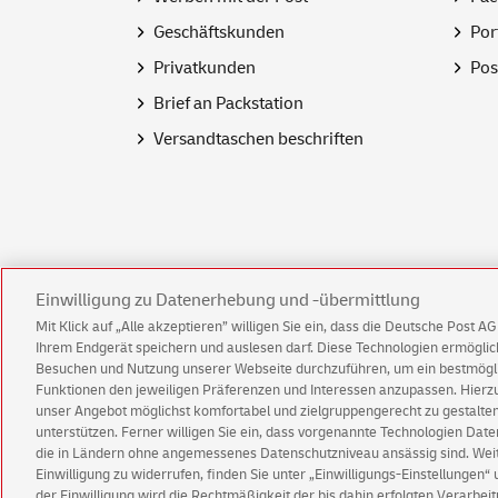
Geschäftskunden
Por
Privatkunden
Pos
Brief an Packstation
Versandtaschen beschriften
Einwilligung zu Datenerhebung und -übermittlung
Mit Klick auf „Alle akzeptieren” willigen Sie ein, dass die Deutsche Post 
Ihrem Endgerät speichern und auslesen darf. Diese Technologien ermögl
Kundenservice
Warnung vor gefälsch
Besuchen und Nutzung unserer Webseite durchzuführen, um ein bestmöglic
Funktionen den jeweiligen Präferenzen und Interessen anzupassen. Hierzu 
unser Angebot möglichst komfortabel und zielgruppengerecht zu gestalten
Impressum
Rechtliche Hinweise
Datenschu
unterstützen. Ferner willigen Sie ein, dass vorgenannte Technologien Dat
die in Ländern ohne angemessenes Datenschutzniveau ansässig sind. Weite
Einwilligung zu widerrufen, finden Sie unter „Einwilligungs-Einstellungen“
der Einwilligung wird die Rechtmäßigkeit der bis dahin erfolgten Verarbeit