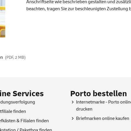
Anschriftseite wie beschrieben gestalten und zusätz
beachten, tragen Sie zur beschleunigten Zustellung b
en
(PDF, 2 MB)
ine Services
Porto bestellen
dungsverfolgung
Internetmarke - Porto
onlin
drucken
tfiliale finden
Briefmarken
online
kaufen
efkästen & Filialen finden
kstation / Paketbox finden