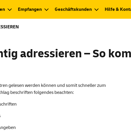
en
Empfangen
Geschäftskunden
Hilfe & Kont
ESSIEREN
htig adressieren – So kom
ntren gelesen werden können und somit schneller zum
hlag beschriften folgendes beachten:
schriften
s
 angeben