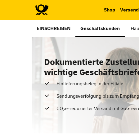
Shop
Versend
EINSCHREIBEN
Geschäftskunden
Häu
Dokumentierte Zustellu
wichtige Geschäftsbrief
Einlieferungsbeleg in der Filiale
Sendungsverfolgung bis zum Empfäng
CO
e-reduzierter Versand mit GoGreen
2