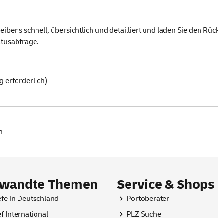
ibens schnell, übersichtlich und detailliert und laden Sie den Rück
tusabfrage.
 erforderlich)
n
rwandte Themen
Service & Shops
efe in Deutschland
Portoberater
ef International
PLZ Suche