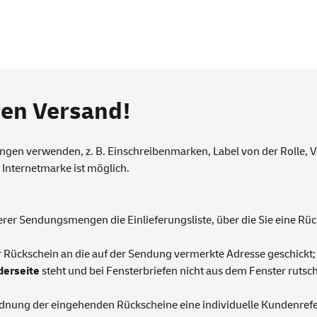
ren Versand!
ngen verwenden, z. B.
Einschreibenmarken
,
Label von der Rolle
, 
r
Internetmarke
ist möglich.
rößerer Sendungsmengen die
Einlieferungsliste
, über die Sie eine R
Rückschein an die auf der Sendung vermerkte Adresse geschickt; da
derseite
steht und bei Fensterbriefen nicht aus dem Fenster rutsc
dnung der eingehenden Rückscheine eine individuelle Kundenref