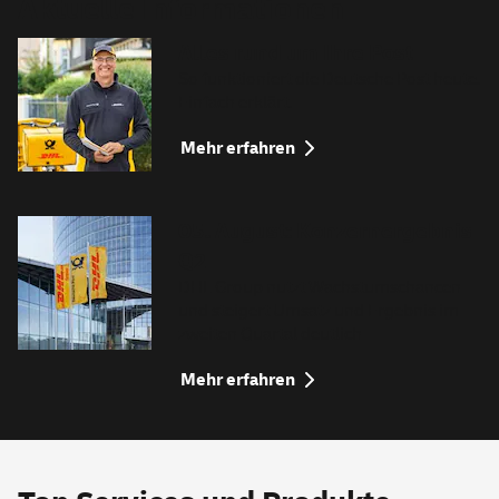
Aktuelle Informationen
Alles rund um Ihre Post
So funktioniert die Deutsche Post heute.
Einfach erklärt.
Mehr erfahren
05. August: Konzernergebnis
Q2
DHL Group nutzt Wachstumschancen
und steigert Umsatz und Ergebnis im
zweiten Quartal deutlich
Mehr erfahren