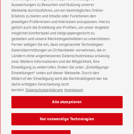
Auswertungen zu Besuchen und Nutzung unserer
Filialpartner werden
Webseite durchzuführen, um ein bestmögliches Online-
Erlebnis zu bieten und Inhalte oder Funktionen den
jeweiligen Präferenzen und Interessen anzupassen. Hierzu
gehört auch die Erstellung von Profilen, um unser Angebot
möglichst komfortabel und zielgruppengerecht zu
gestalten und unsere Marketingaktivitäten zu unterstützen.
English Homepage
Ferner willigen Sie ein, dass vorgenannte Technologien
Datenübermittlungen an Drittanbieter vornehmen, die in
Ländern ohne angemessenes Datenschutzniveau ansässig
sind. Weitere Informationen und die Möglichkeit, Ihre
Einwilligung zu widerrufen, finden Sie unter „Einwilligungs-
Einstellungen“ unten auf dieser Webseite. Durch den
Kundenservice
Widerruf der Einwilligung wird die Rechtmäßigkeit der bis
Warnung vor gefälschten
E-Mails
dahin erfolgten Verarbeitung nicht
berührt
Datenschutzerklärung
Impressum
Impressum
Rechtliche Hinweise
Datenschutz
Alle akzeptieren
Barrierefreiheit
Einwilligungs-Einstellungen
Nur notwendige Technologien
Konzern
Karriere
Presse
Investoren