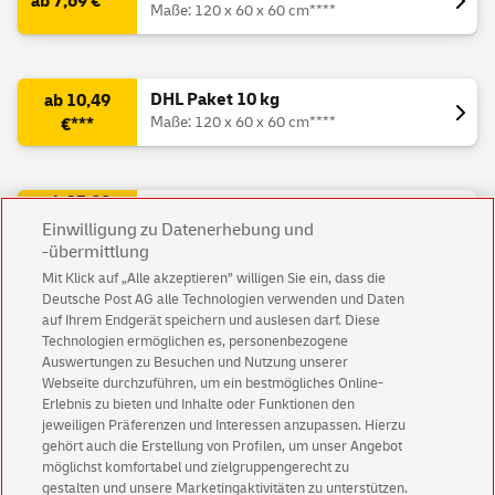
ab 7,69 €***
Maße: 120 x 60 x 60 cm****
DHL Paket 10 kg
ab 10,49
Maße: 120 x 60 x 60 cm****
€***
ab 23,99
DHL Paket 31,5 kg
€***
Einwilligung zu Datenerhebung und
Maße: 120 x 60 x 60 cm
-übermittlung
inkl. USt.
Mit Klick auf „Alle akzeptieren” willigen Sie ein, dass die
Deutsche Post AG alle Technologien verwenden und Daten
auf Ihrem Endgerät speichern und auslesen darf. Diese
*** Alle Preise sind Endpreise. Das Porto für Päckchen und Pakete bis 20 kg,
Technologien ermöglichen es, personenbezogene
die nicht als Sperrgut gelten, ist nach UStG umsatzsteuerfrei. Alle übrigen
Auswertungen zu Besuchen und Nutzung unserer
Preise enthalten die gesetzliche Umsatzsteuer.
Webseite durchzuführen, um ein bestmögliches Online-
**** max. Gurtmaß (= L + 2 x B + 2 x H) 300 cm
Erlebnis zu bieten und Inhalte oder Funktionen den
jeweiligen Präferenzen und Interessen anzupassen. Hierzu
gehört auch die Erstellung von Profilen, um unser Angebot
möglichst komfortabel und zielgruppengerecht zu
gestalten und unsere Marketingaktivitäten zu unterstützen.