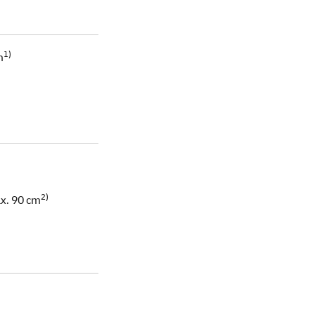
1)
m
2)
ax. 90 cm