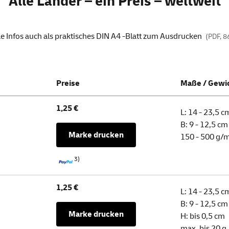
Alle Länder – ein Preis – weltweit
le Infos auch als praktisches DIN A4 -Blatt zum Ausdrucken
(PDF, 8
Preise
Maße / Gewi
1,25 €
L: 14 - 23,5 c
B: 9 - 12,5 cm
Marke drucken
150 - 500 g/
3)
1,25 €
L: 14 - 23,5 c
B: 9 - 12,5 cm
Marke drucken
H: bis 0,5 cm
max. bis 20 g