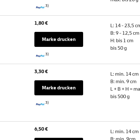
3)
1,80 €
L: 14 - 23,5 c
B: 9 - 12,5 cm
Marke drucken
H: bis 1 cm
bis 50 g
3)
3,30 €
L: min. 14 cm
B: min. 9 cm
Marke drucken
L + B + H = m
bis 500 g
3)
6,50 €
L: min. 14 cm
B: min. 9cm