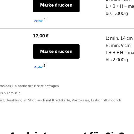
Marke drucken
L + B + H = m
bis 1.000 g
3)
17,00 €
L: min. 14 cm
B: min. 9 cm
Marke drucken
L + B + H = m
bis 2.000 g
3)
ns das 1,4-fache der Breite betragen.
ls 60 cm sein.
ert; Bezahlung im
Shop
auch mit Kreditkarte, Portokasse, Lastschrift möglich