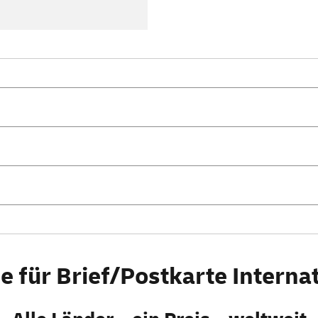
en
e für Brief/Postkarte Interna