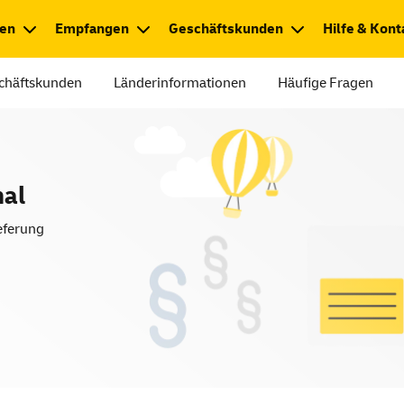
en
Empfangen
Geschäftskunden
Hilfe & Kont
chäftskunden
Länderinformationen
Häufige Fragen
nal
eferung
g