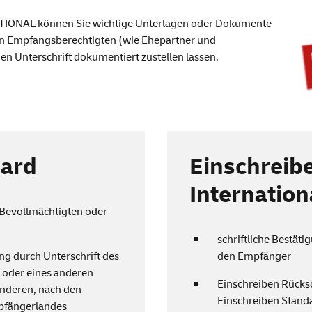
national
TIONAL können Sie wichtige Unterlagen oder Dokumente
 Empfangsberechtigten (wie Ehepartner und
n Unterschrift dokumentiert zustellen lassen.
dard
Einschreib
Internation
 Bevollmächtigten oder
schriftliche Bestät
g durch Unterschrift des
den Empfänger
 oder eines anderen
Einschreiben Rücksc
anderen, nach den
Einschreiben Standa
mpfängerlandes