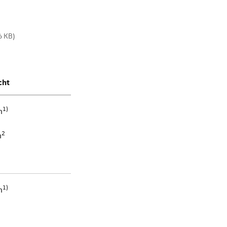
6 KB)
cht
1)
m
2
m
1)
m