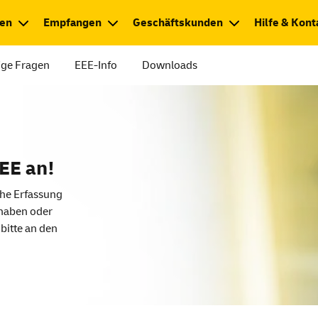
en
Empfangen
Geschäftskunden
Hilfe & Kont
ige Fragen
EEE-Info
Downloads
EE an!
che Erfassung
 haben oder
bitte an den