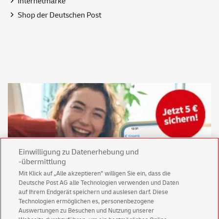
Internetmarke
Shop
der Deutschen Post
Einwilligung zu Datenerhebung und
-übermittlung
Mit Klick auf „Alle akzeptieren” willigen Sie ein, dass die
Deutsche Post AG alle Technologien verwenden und Daten
Keine News mehr verpassen!
auf Ihrem Endgerät speichern und auslesen darf. Diese
Für den Shop-Newsletter anmelden und
Technologien ermöglichen es, personenbezogene
Willkommensgutschein für eine Bestellung sichern.
Auswertungen zu Besuchen und Nutzung unserer