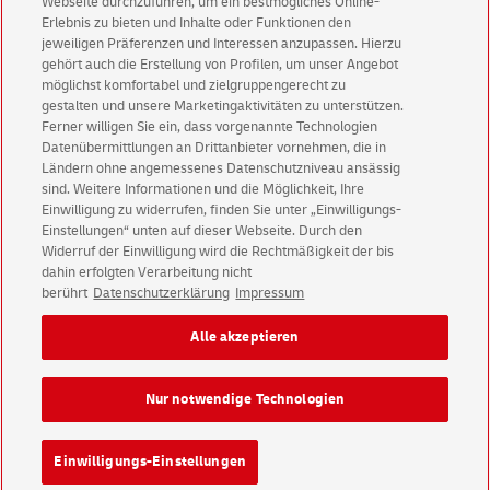
Webseite durchzuführen, um ein bestmögliches Online-
Erlebnis zu bieten und Inhalte oder Funktionen den
jeweiligen Präferenzen und Interessen anzupassen. Hierzu
Jetzt anmelden und Rabatt sichern
gehört auch die Erstellung von Profilen, um unser Angebot
möglichst komfortabel und zielgruppengerecht zu
gestalten und unsere Marketingaktivitäten zu unterstützen.
Ferner willigen Sie ein, dass vorgenannte Technologien
Datenübermittlungen an Drittanbieter vornehmen, die in
Ländern ohne angemessenes Datenschutzniveau ansässig
sind. Weitere Informationen und die Möglichkeit, Ihre
Einwilligung zu widerrufen, finden Sie unter „Einwilligungs-
Einstellungen“ unten auf dieser Webseite. Durch den
Kundenservice
Widerruf der Einwilligung wird die Rechtmäßigkeit der bis
Warnung vor gefälschten
E-Mails
dahin erfolgten Verarbeitung nicht
berührt
Datenschutzerklärung
Impressum
Impressum
Rechtliche Hinweise
Datenschutz
Alle akzeptieren
Barrierefreiheit
Einwilligungs-Einstellungen
Nur notwendige Technologien
Konzern
Karriere
Presse
Investoren
Einwilligungs-Einstellungen