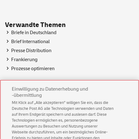
Verwandte Themen
Briefe in Deutschland
Brief International
Presse Distribution
Frankierung
Prozesse optimieren
Einwilligung zu Datenerhebung und
-übermittlung
Service & Shops
Mit Klick auf „Alle akzeptieren” willigen Sie ein, dass die
Deutsche Post AG alle Technologien verwenden und Daten
Standortfinder
auf Ihrem Endgerät speichern und auslesen darf. Diese
Dialogpost Manager
Technologien ermöglichen es, personenbezogene
Auswertungen zu Besuchen und Nutzung unserer
Shop
der Deutschen Post
Webseite durchzuführen, um ein bestmögliches Online-
Erlebnis zu bieten und Inhalte oder Funktionen den