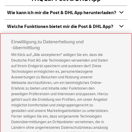
Wie kann ich mir die Post & DHL
App
herunterladen?
Welche Funktionen bietet mir die Post & DHL
App
?
Welche Bezahlmittel stehen mir in der Post & DHL
Einwilligung zu Datenerhebung und
App
zur Verfügung?
-übermittlung
Mit Klick auf „Alle akzeptieren” willigen Sie ein, dass die
Deutsche Post AG alle Technologien verwenden und Daten
Wo kann ich auch weiterhin die Portokasse zur
auf Ihrem Endgerät speichern und auslesen darf. Diese
Bezahlung nutzen?
Technologien ermöglichen es, personenbezogene
Auswertungen zu Besuchen und Nutzung unserer
Wie kann ich mir den Restbetrag einer Portokasse
Webseite durchzuführen, um ein bestmögliches Online-
auszahlen lassen?
Erlebnis zu bieten und Inhalte oder Funktionen den
jeweiligen Präferenzen und Interessen anzupassen. Hierzu
gehört auch die Erstellung von Profilen, um unser Angebot
Wie kündige ich mein Konto bei der Portokasse?
möglichst komfortabel und zielgruppengerecht zu
gestalten und unsere Marketingaktivitäten zu unterstützen.
Kann ich die Portokasse auch weiterhin zur
Ferner willigen Sie ein, dass vorgenannte Technologien
Bezahlung in der Post & DHL
App
nutzen?
Datenübermittlungen an Drittanbieter vornehmen, die in
Ländern ohne angemessenes Datenschutzniveau ansässig