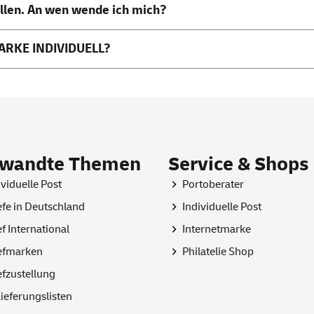
ellen. An wen wende ich mich?
FMARKE INDIVIDUELL?
rwandte Themen
Service & Shops
ividuelle Post
Portoberater
efe in Deutschland
Individuelle Post
ef International
Internetmarke
efmarken
Philatelie
Shop
efzustellung
lieferungslisten