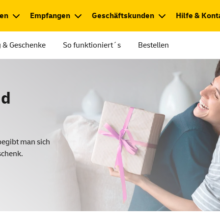
en
Empfangen
Geschäftskunden
Hilfe & Kont
g & Geschenke
So funktioniert´s
Bestellen
nd
begibt man sich
schenk.