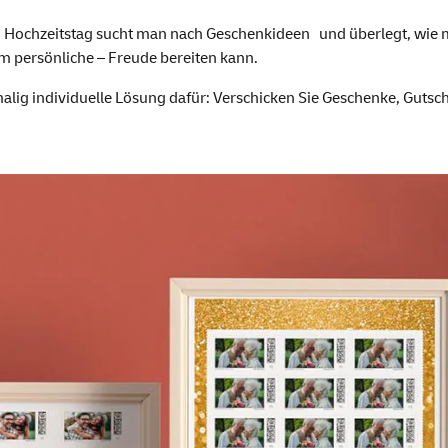
chenk
Hochzeitstag sucht man nach Geschenkideen und überlegt, wie m
em persönliche – Freude bereiten kann.
malig individuelle Lösung dafür: Verschicken Sie Geschenke, Guts