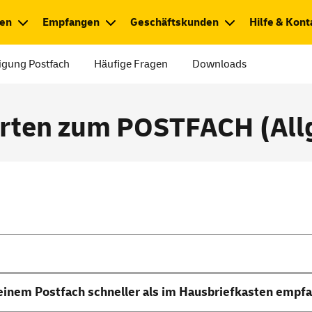
en
Empfangen
Geschäftskunden
Hilfe & Kont
igung Postfach
Häufige Fragen
Downloads
rten zum POSTFACH (All
 meinem Postfach schneller als im Hausbriefkasten emp