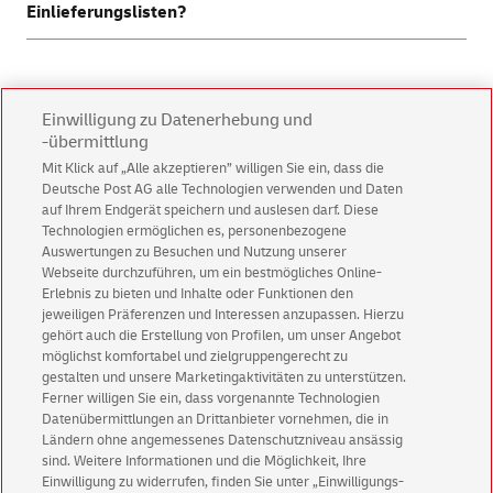
Einlieferungslisten?
Alle Informationen rund um Ihre Einlieferungsliste finden
Sie
hier
. Wir empfehlen eher die Nutzung des einfachen
Online-Tools
, bei der wir gleich den Druck, die Einlieferung
ADRESSEN
Einwilligung zu Datenerhebung und
und den Versand für Sie übernehmen.
-übermittlung
Wie kann ich die Qualität meiner eigenen Adressen
Mit Klick auf „Alle akzeptieren” willigen Sie ein, dass die
überprüfen und diese bei Bedarf bereinigen bzw.
Deutsche Post AG alle Technologien verwenden und Daten
aktualisieren?
auf Ihrem Endgerät speichern und auslesen darf. Diese
Technologien ermöglichen es, personenbezogene
Nutzen Sie hierfür einfach unseren
kostenlosen Adress-
Auswertungen zu Besuchen und Nutzung unserer
Kann ich Print-Mailings auch ohne eigene Adressen
Check
und prüfen Sie hiermit die Qualität Ihrer Adressen.
Webseite durchzuführen, um ein bestmögliches Online-
versenden?
Erlebnis zu bieten und Inhalte oder Funktionen den
jeweiligen Präferenzen und Interessen anzupassen. Hierzu
Ja, die Deutsche Post bietet Ihnen die Möglichkeit, neue
gehört auch die Erstellung von Profilen, um unser Angebot
Empfänger über das
Zielgruppen-Tool
direkt online zu
möglichst komfortabel und zielgruppengerecht zu
finden.
gestalten und unsere Marketingaktivitäten zu unterstützen.
BEZAHLUNG
Ferner willigen Sie ein, dass vorgenannte Technologien
Datenübermittlungen an Drittanbieter vornehmen, die in
Welche Vorteile bietet die Postcard bei der
Ländern ohne angemessenes Datenschutzniveau ansässig
Bezahlung?
sind. Weitere Informationen und die Möglichkeit, Ihre
Einwilligung zu widerrufen, finden Sie unter „Einwilligungs-