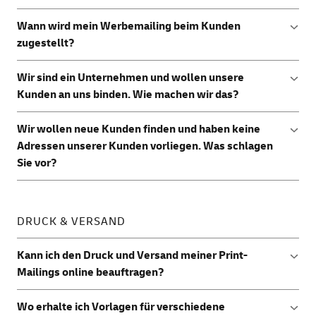
der Deutschen Post
.
vom Unternehmen wünscht, sollte dies bei zukünftigen
Der Erfolg hängt von verschiedenen Faktoren ab. Die
Kampagnen berücksichtigt werden.
Wann wird mein Werbemailing beim Kunden
Deutsche Post AG führt diesbezüglich jährliche Studien
zugestellt?
durch. Die aktuellsten Studien finden sie
hier
.
Werbemailings werden in der Regel 4 Tage nach dem
Wir sind ein Unternehmen und wollen unsere
Einlieferungstag zugestellt. Die Zustellung erfolgt von
Kunden an uns binden. Wie machen wir das?
Dienstag bis Samstag.
Wir empfehlen regelmäßige Bestandkunden-Mailings mit
Wir wollen neue Kunden finden und haben keine
Antwortelement. Machen Sie Ihren Kunden ein
Adressen unserer Kunden vorliegen. Was schlagen
besonderes Angebot und incentivieren Sie, wenn der
Sie vor?
Kunde antwortet. Das erhöht die Reaktion (z.B. die ersten
50 Rückmeldungen erhalten ein besonderes Geschenk).
Nutzen Sie hierfür die Möglichkeit, neue Empfänger über
das
Zielgruppen-Tool
direkt online zu finden.
DRUCK & VERSAND
Kann ich den Druck und Versand meiner Print-
Mailings online beauftragen?
Ja, nutzen Sie hierfür das einfache
Online-Tool
der
Wo erhalte ich Vorlagen für verschiedene
Deutschen Post.