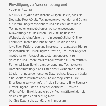
Einwilligung zu Datenerhebung und
-übermittlung
08.05.2023
Mit durchdachten Gutschein-Varianten erhöhen
Mit Klick auf „Alle akzeptieren” willigen Sie ein, dass die
Online-Shops die Conversion Rate von Print-Mailings
Deutsche Post AG alle Technologien verwenden und Daten
signifikant. Das belegt die CMC Print-Mailing-Studie
auf Ihrem Endgerät speichern und auslesen darf. Diese
Technologien ermöglichen es, personenbezogene
2023. Bemerkenswerte Ergebnisse zeigen sich auch
Auswertungen zu Besuchen und Nutzung unserer
bei der Analyse von QR-Code-Scans.
Webseite durchzuführen, um ein bestmögliches Online-
Erlebnis zu bieten und Inhalte oder Funktionen den
jeweiligen Präferenzen und Interessen anzupassen. Hierzu
Mehr erfahren
gehört auch die Erstellung von Profilen, um unser Angebot
möglichst komfortabel und zielgruppengerecht zu
gestalten und unsere Marketingaktivitäten zu unterstützen.
Ferner willigen Sie ein, dass vorgenannte Technologien
Datenübermittlungen an Drittanbieter vornehmen, die in
Ländern ohne angemessenes Datenschutzniveau ansässig
CMC-Studien 2019-2022
sind. Weitere Informationen und die Möglichkeit, Ihre
Einwilligung zu widerrufen, finden Sie unter „Einwilligungs-
Einstellungen“ unten auf dieser Webseite. Durch den
Widerruf der Einwilligung wird die Rechtmäßigkeit der bis
dahin erfolgten Verarbeitung nicht
berührt
Datenschutzerklärung
Impressum