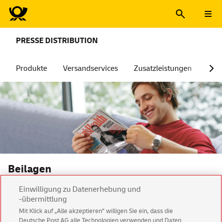
PRESSE DISTRIBUTION
Produkte
Versandservices
Zusatzleistungen
Dig
Beilagen
Mehrwert für Ihr Presseerzeugnis
Einwilligung zu Datenerhebung und
-übermittlung
Ob Produktproben, Extrahefte, Werbeprospekte, CDs oder
Mit Klick auf „Alle akzeptieren” willigen Sie ein, dass die
DVDs: Werten Sie Ihre Publikationen auf und stärken Sie Ihre
Deutsche Post AG alle Technologien verwenden und Daten