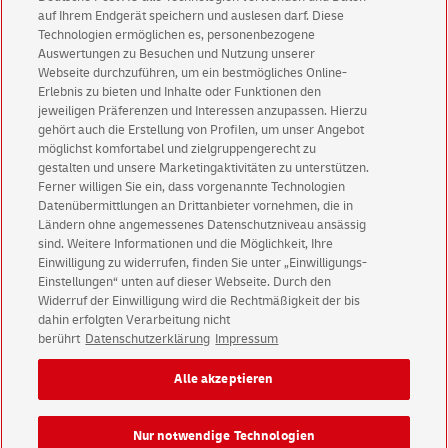
Abonnementauflage dauerhaft durch Beilagen.
auf Ihrem Endgerät speichern und auslesen darf. Diese
Technologien ermöglichen es, personenbezogene
Auswertungen zu Besuchen und Nutzung unserer
Webseite durchzuführen, um ein bestmögliches Online-
Erlebnis zu bieten und Inhalte oder Funktionen den
Eigenschaften
jeweiligen Präferenzen und Interessen anzupassen. Hierzu
gehört auch die Erstellung von Profilen, um unser Angebot
möglichst komfortabel und zielgruppengerecht zu
Häufige Fragen
gestalten und unsere Marketingaktivitäten zu unterstützen.
Ferner willigen Sie ein, dass vorgenannte Technologien
Downloads
Datenübermittlungen an Drittanbieter vornehmen, die in
Ländern ohne angemessenes Datenschutzniveau ansässig
sind. Weitere Informationen und die Möglichkeit, Ihre
Einwilligung zu widerrufen, finden Sie unter „Einwilligungs-
Einstellungen“ unten auf dieser Webseite. Durch den
Widerruf der Einwilligung wird die Rechtmäßigkeit der bis
Geschäftskundenservice
English Version
dahin erfolgten Verarbeitung nicht
berührt
Datenschutzerklärung
Impressum
Impressum
Rechtliche Hinweise
Datenschutz
Alle akzeptieren
Barrierefreiheit
Einwilligungs-Einstellungen
Nur notwendige Technologien