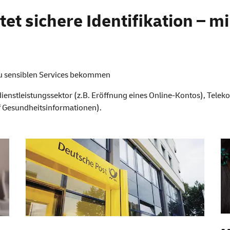
cher identifiziert mit PO
et sichere Identifikation – mi
zu sensiblen
Services
bekommen
ienstleistungssektor (z.B. Eröffnung eines
Online
-Kontos), Telek
f Gesundheitsinformationen).