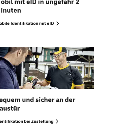
obil mit eID in ungefähr 2
inuten
bile Identifikation mit eID
equem und sicher an der
austür
entifikation bei Zustellung