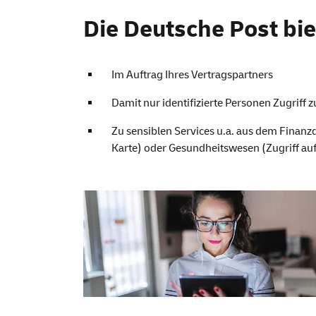
Einfach überall si
Die Deutsche Post biet
Im Auftrag Ihres Vertragspartners
Damit nur identifizierte Personen Zugriff 
Zu sensiblen
Services
u.a. aus dem Finanzd
Karte) oder Gesundheitswesen (Zugriff au