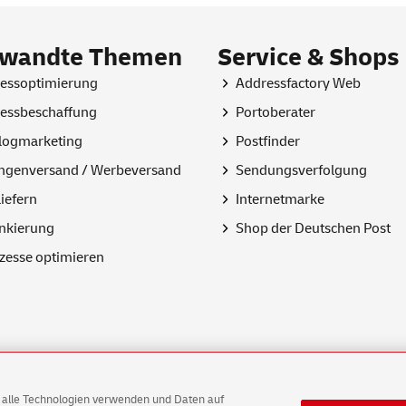
rwandte Themen
Service & Shops
essoptimierung
Addressfactory Web
essbeschaffung
Portoberater
logmarketing
Postfinder
genversand / Werbeversand
Sendungsverfolgung
liefern
Internetmarke
nkierung
Shop
der Deutschen Post
zesse optimieren
AG alle Technologien verwenden und Daten auf