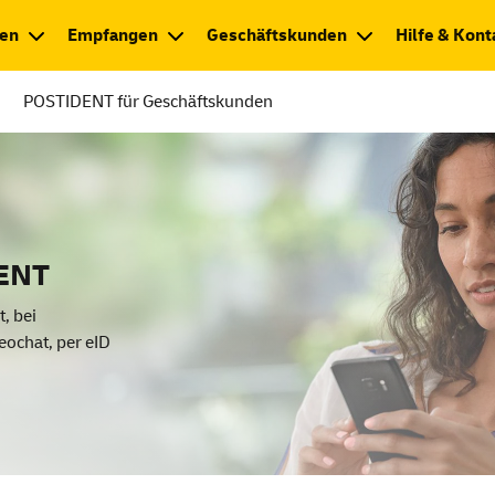
en
Empfangen
Geschäftskunden
Hilfe & Kont
POSTIDENT für Geschäftskunden
DENT
t, bei
eochat, per
eID