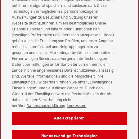
Ergänzende Informationen zu
auf Ihrem Endgerät speichern und auslesen darf. Diese
POSTIDENT durch Videochat:
Technologien ermöglichen es, personenbezogene
Auswertungen zu Besuchen und Nutzung unserer
Webseite durchzuführen, um ein bestmögliches Online-
Das Video-Ident-Verfahren bietet Ihnen eine sichere und
Erlebnis zu bieten und Inhalte oder Funktionen den
einfache Möglichkeit, sich per
Smartphone
über die
jeweiligen Präferenzen und Interessen anzupassen. Hierzu
POSTIDENT
App
von 8 bis 22 Uhr an jedem Tag (inkl.
gehört auch die Erstellung von Profilen, um unser Angebot
Feiertagen)
von einem
Call
-
Center
-Agenten
geführt
möglichst komfortabel und zielgruppengerecht zu
identifizieren zu lassen.
gestalten und unsere Marketingaktivitäten zu unterstützen.
Ferner willigen Sie ein, dass vorgenannte Technologien
Datenübermittlungen an Drittanbieter vornehmen, die in
Ländern ohne angemessenes Datenschutzniveau ansässig
sind. Weitere Informationen und die Möglichkeit, Ihre
Geschäftskundenservice
Einwilligung zu widerrufen, finden Sie unter „Einwilligungs-
Einstellungen“ unten auf dieser Webseite. Durch den
Warnung vor gefälschten
E-Mails
Widerruf der Einwilligung wird die Rechtmäßigkeit der bis
English Version
dahin erfolgten Verarbeitung nicht
berührt
Datenschutzerklärung
Impressum
Impressum
Rechtliche Hinweise
Datenschutz
Alle akzeptieren
Barrierefreiheit
Einwilligungs-Einstellungen
Nur notwendige Technologien