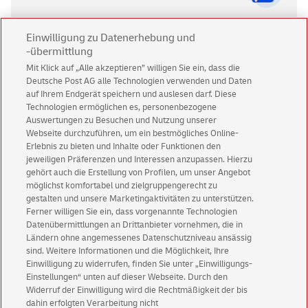
Einwilligung zu Datenerhebung und
-übermittlung
Mit Klick auf „Alle akzeptieren” willigen Sie ein, dass die
Deutsche Post AG alle Technologien verwenden und Daten
auf Ihrem Endgerät speichern und auslesen darf. Diese
Sie möchten mehr Details
Technologien ermöglichen es, personenbezogene
erfahren?
Auswertungen zu Besuchen und Nutzung unserer
Webseite durchzuführen, um ein bestmögliches Online-
Erlebnis zu bieten und Inhalte oder Funktionen den
jeweiligen Präferenzen und Interessen anzupassen. Hierzu
gehört auch die Erstellung von Profilen, um unser Angebot
Jetzt Beratung anfordern
möglichst komfortabel und zielgruppengerecht zu
gestalten und unsere Marketingaktivitäten zu unterstützen.
Ferner willigen Sie ein, dass vorgenannte Technologien
Datenübermittlungen an Drittanbieter vornehmen, die in
Ländern ohne angemessenes Datenschutzniveau ansässig
sind. Weitere Informationen und die Möglichkeit, Ihre
Für Geschäftskunden:
0228 4333 112
Einwilligung zu widerrufen, finden Sie unter „Einwilligungs-
Einstellungen“ unten auf dieser Webseite. Durch den
Warnung vor gefälschten
E-Mails
Widerruf der Einwilligung wird die Rechtmäßigkeit der bis
English Version
dahin erfolgten Verarbeitung nicht