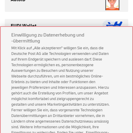
EUDI Wallet
Einwilligung zu Datenerhebung und
-übermittlung
Mit Klick auf „Alle akzeptieren” willigen Sie ein, dass die
Deutsche Post AG alle Technologien verwenden und Daten
Sie möchten mehr Details
auf Ihrem Endgerät speichern und auslesen darf. Diese
Technologien ermöglichen es, personenbezogene
erfahren?
Auswertungen zu Besuchen und Nutzung unserer
Webseite durchzuführen, um ein bestmögliches Online-
Erlebnis zu bieten und Inhalte oder Funktionen den
jeweiligen Präferenzen und Interessen anzupassen. Hierzu
gehört auch die Erstellung von Profilen, um unser Angebot
Nehmen Sie Kontakt zu uns auf
möglichst komfortabel und zielgruppengerecht zu
gestalten und unsere Marketingaktivitäten zu unterstützen.
Ferner willigen Sie ein, dass vorgenannte Technologien
Datenübermittlungen an Drittanbieter vornehmen, die in
Ländern ohne angemessenes Datenschutzniveau ansässig
sind. Weitere Informationen und die Möglichkeit, Ihre
Für Geschäftskunden:
0228 4333 112
Einwilligung zu widerrufen, finden Sie unter „Einwilligungs-