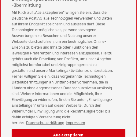
-übermittlung
Mit Klick auf „Alle akzeptieren” willigen Sie ein, dass die
Deutsche Post AG alle Technologien verwenden und Daten
auf Ihrem Endgerät speichern und auslesen darf. Diese
Technologien ermöglichen es, personenbezogene
Auswertungen zu Besuchen und Nutzung unserer
Webseite durchzuführen, um ein bestmögliches Online-
Erlebnis zu bieten und Inhalte oder Funktionen den
jeweiligen Präferenzen und Interessen anzupassen. Hierzu
gehört auch die Erstellung von Profilen, um unser Angebot
möglichst komfortabel und zielgruppengerecht zu
gestalten und unsere Marketingaktivitäten zu unterstützen.
Ferner willigen Sie ein, dass vorgenannte Technologien
Datenübermittlungen an Drittanbieter vornehmen, die in
Ländern ohne angemessenes Datenschutzniveau ansässig
sind. Weitere Informationen und die Möglichkeit, Ihre
Deutsche Post Direkt Impressum
Einwilligung zu widerrufen, finden Sie unter „Einwilligungs-
Einstellungen“ unten auf dieser Webseite. Durch den
Deutsche Post Direkt Datenschutz
Widerruf der Einwilligung wird die Rechtmäßigkeit der bis
English Version
dahin erfolgten Verarbeitung nicht
berührt
Datenschutzerklärung
Impressum
Impressum
Rechtliche Hinweise
Datenschutz
Alle akzeptieren