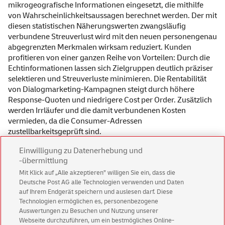
mikrogeografische Informationen eingesetzt, die mithilfe
von Wahrscheinlichkeitsaussagen berechnet werden. Der mit
diesen statistischen Näherungswerten zwangsläufig
verbundene Streuverlust wird mit den neuen personengenau
abgegrenzten Merkmalen wirksam reduziert. Kunden
profitieren von einer ganzen Reihe von Vorteilen: Durch die
Echtinformationen lassen sich Zielgruppen deutlich präziser
selektieren und Streuverluste minimieren. Die Rentabilität
von Dialogmarketing-Kampagnen steigt durch höhere
Response-Quoten und niedrigere Cost per Order. Zusätzlich
werden Irrläufer und die damit verbundenen Kosten
vermieden, da die Consumer-Adressen
zustellbarkeitsgeprüft sind.
Einwilligung zu Datenerhebung und
Der von Deutsche Post Direkt neu entwickelte Data Hub
-übermittlung
ermöglicht die gezielte Auswahl von Neukundenadressen auf
Basis von Echtinformationen. Der Data Hub ist eine
Mit Klick auf „Alle akzeptieren” willigen Sie ein, dass die
Deutsche Post AG alle Technologien verwenden und Daten
Datenmanagement Plattform, auf der Daten verschiedener
auf Ihrem Endgerät speichern und auslesen darf. Diese
Quellen zusammengeführt werden. Dabei werden keine
Technologien ermöglichen es, personenbezogene
Klarschriftdaten genutzt, sondern nur anonymisierte und
Auswertungen zu Besuchen und Nutzung unserer
pseudonymisierte Anschriften und Merkmale. Aufgrund der
Webseite durchzuführen, um ein bestmögliches Online-