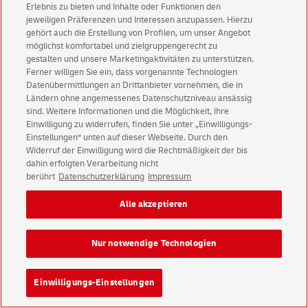
Verschlüsselung können die Daten nicht einer Person
Erlebnis zu bieten und Inhalte oder Funktionen den
zugeordnet werden. Dadurch wird eine
jeweiligen Präferenzen und Interessen anzupassen. Hierzu
datenschutzkonforme und sichere Nutzung
gehört auch die Erstellung von Profilen, um unser Angebot
personenbezogener Informationen gewährleistet.
möglichst komfortabel und zielgruppengerecht zu
gestalten und unsere Marketingaktivitäten zu unterstützen.
Ferner willigen Sie ein, dass vorgenannte Technologien
Datenübermittlungen an Drittanbieter vornehmen, die in
Ländern ohne angemessenes Datenschutzniveau ansässig
sind. Weitere Informationen und die Möglichkeit, Ihre
Bonn, 26.09.2016 - Postgeprüfte
Einwilligung zu widerrufen, finden Sie unter „Einwilligungs-
Kundenadressen für Weihnachtsgrüße,
Einstellungen“ unten auf dieser Webseite. Durch den
Widerruf der Einwilligung wird die Rechtmäßigkeit der bis
die ankommen
dahin erfolgten Verarbeitung nicht
berührt
Datenschutzerklärung
Impressum
Vor dem Weihnachtsversand nicht vergessen: die
Adressbereinigung
Alle akzeptieren
Bis zu 15 Prozent Nachlass beim Adressabgleich von
Deutsche Post Direkt
Nur notwendige Technologien
Ob Weihnachtskarte oder -päckchen, zum Jahresende
nutzen viele Firmen die Möglichkeit, ihre Kunden und
Einwilligungs-Einstellungen
Geschäftspartner mit einer Aufmerksamkeit zu erfreuen.
Damit die Weihnachtsgrüße ihre Empfänger pünktlich zum