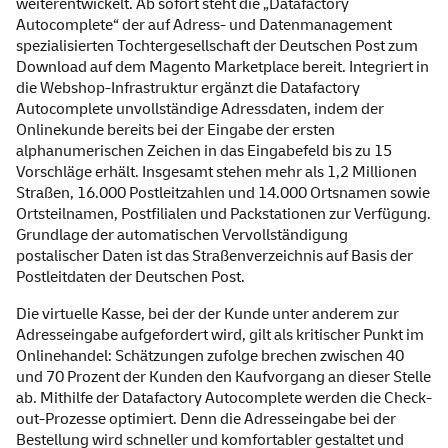
weiterentwickelt. Ab sofort steht die „Datafactory
Autocomplete“ der auf Adress- und Datenmanagement
spezialisierten Tochtergesellschaft der Deutschen Post zum
Download auf dem Magento Marketplace bereit. Integriert in
die Webshop-Infrastruktur ergänzt die Datafactory
Autocomplete unvollständige Adressdaten, indem der
Onlinekunde bereits bei der Eingabe der ersten
alphanumerischen Zeichen in das Eingabefeld bis zu 15
Vorschläge erhält. Insgesamt stehen mehr als 1,2 Millionen
Straßen, 16.000 Postleitzahlen und 14.000 Ortsnamen sowie
Ortsteilnamen, Postfilialen und Packstationen zur Verfügung.
Grundlage der automatischen Vervollständigung
postalischer Daten ist das Straßenverzeichnis auf Basis der
Postleitdaten der Deutschen Post.
Die virtuelle Kasse, bei der der Kunde unter anderem zur
Adresseingabe aufgefordert wird, gilt als kritischer Punkt im
Onlinehandel: Schätzungen zufolge brechen zwischen 40
und 70 Prozent der Kunden den Kaufvorgang an dieser Stelle
ab. Mithilfe der Datafactory Autocomplete werden die Check-
out-Prozesse optimiert. Denn die Adresseingabe bei der
Bestellung wird schneller und komfortabler gestaltet und