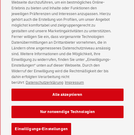
Webseite durchzuführen, um ein bestmögliches Online-
www.postdirekt.de/datenschutz
Erlebnis zu bieten und Inhalte oder Funktionen den
jeweiligen Präferenzen und Interessen anzupassen. Hierzu
Für datenschutzrechtliche Anliegen verwenden Sie bitte die E-Mail-Adresse
gehört auch die Erstellung von Profilen, um unser Angebot
datenschutz@postdirekt.de.
möglichst komfortabel und zielgruppengerecht zu
gestalten und unsere Marketingaktivitäten zu unterstützen.
Ferner willigen Sie ein, dass vorgenannte Technologien
Datenübermittlungen an Drittanbieter vornehmen, die in
Ländern ohne angemessenes Datenschutzniveau ansässig
sind. Weitere Informationen und die Möglichkeit, Ihre
Deutsche Post Direkt Impressum
Einwilligung zu widerrufen, finden Sie unter „Einwilligungs-
Einstellungen“ unten auf dieser Webseite. Durch den
Deutsche Post Direkt Datenschutz
Widerruf der Einwilligung wird die Rechtmäßigkeit der bis
English Version
dahin erfolgten Verarbeitung nicht
berührt
Datenschutzerklärung
Impressum
Impressum
Rechtliche Hinweise
Datenschutz
Alle akzeptieren
Barrierefreiheit
Einwilligungs-Einstellungen
Nur notwendige Technologien
Konzern
Karriere
Presse
Investoren
Einwilligungs-Einstellungen