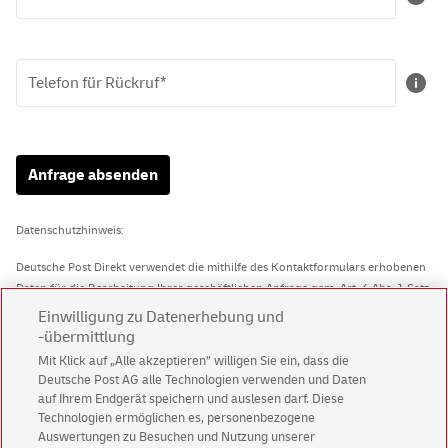
Telefon für Rückruf*
Anfrage absenden
Datenschutzhinweis
:
Deutsche Post Direkt verwendet die mithilfe des Kontaktformulars erhobenen
Daten für die Bearbeitung Ihrer geschäftlichen Anfrage gem. Art. 6 Abs. 1 Satz
1 lit. b) und f) DSGVO.
Einwilligung zu Datenerhebung und
-übermittlung
Ihrem Wunsch nach einer Kontaktaufnahme oder Informationen werden wir
Mit Klick auf „Alle akzeptieren” willigen Sie ein, dass die
entsprechend nachkommen.
Deutsche Post AG alle Technologien verwenden und Daten
auf Ihrem Endgerät speichern und auslesen darf. Diese
Informationen zur Verarbeitung Ihrer Daten finden Sie in den „Informationen
Technologien ermöglichen es, personenbezogene
zur Datenverarbeitung nach EU-Datenschutz-Grundverordnung (DSGVO) für
Auswertungen zu Besuchen und Nutzung unserer
Geschäftskunden und geschäftliche Interessenten“ auf