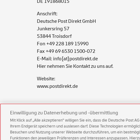
DE 191868015
Anschrift:
Deutsche Post Direkt GmbH
Junkersring 57
53844 Troisdorf
Fon +49 228 189 15990
Fax +49 69 6530 1500-072
E-Mail: info[at]postdirekt.de
Hier nehmen Sie
Kontakt
zu uns auf.
Website:
www.postdirekt.de
Einwilligung zu Datenerhebung und -übermittlung
Deutsche Post Direkt Impressum
Deut
Mit Klick auf „Alle akzeptieren” willigen Sie ein, dass die Deutsche Post 
Ihrem Endgerät speichern und auslesen darf. Diese Technologien ermögl
Besuchen und Nutzung unserer Webseite durchzuführen, um ein bestmöglic
Impressum
Rechtliche Hinweise
Datenschu
Funktionen den jeweiligen Präferenzen und Interessen anzupassen. Hierzu 