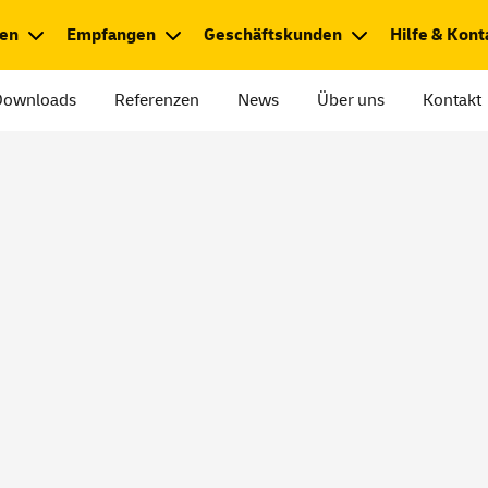
en
Empfangen
Geschäftskunden
Hilfe & Kont
Downloads
Referenzen
News
Über uns
Kontakt