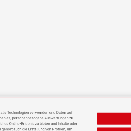
sche Post Direkt Datenschutz
English Version
AG alle Technologien verwenden und Daten auf
ichen es, personenbezogene Auswertungen zu
hes Online-Erlebnis zu bieten und Inhalte oder
tz
Barrierefreiheit
Einwilligungs-Einstellungen
gehört auch die Erstellung von Profilen, um