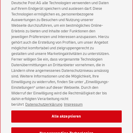
Deutsche Post AG alle Technologien verwenden und Daten
auf Ihrem Endgerät speichern und auslesen darf. Diese
Technologien ermöglichen es, personenbezogene
Auswertungen zu Besuchen und Nutzung unserer
Webseite durchzuführen, um ein bestmögliches Online-
Erlebnis zu bieten und Inhalte oder Funktionen den
jeweiligen Präferenzen und Interessen anzupassen. Hierzu
gehört auch die Erstellung von Profilen, um unser Angebot
möglichst komfortabel und zielgruppengerecht zu
gestalten und unsere Marketingaktivitäten zu unterstützen.
Ferner willigen Sie ein, dass vorgenannte Technologien
Datenübermittlungen an Drittanbieter vornehmen, die in
Ländern ohne angemessenes Datenschutzniveau ansässig
sind. Weitere Informationen und die Möglichkeit, Ihre
Deutsche Post Direkt Impressum
Einwilligung zu widerrufen, finden Sie unter „Einwilligungs-
Einstellungen“ unten auf dieser Webseite. Durch den
Deutsche Post Direkt Datenschutz
Widerruf der Einwilligung wird die Rechtmäßigkeit der bis
English Version
dahin erfolgten Verarbeitung nicht
berührt
Datenschutzerklärung
Impressum
Impressum
Rechtliche Hinweise
Datenschutz
Alle akzeptieren
Barrierefreiheit
Einwilligungs-Einstellungen