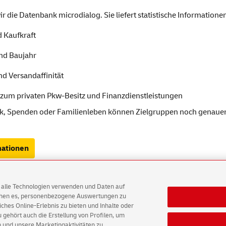
 die Datenbank microdialog. Sie liefert statistische Informatione
d Kaufkraft
nd Baujahr
nd Versandaffinität
. zum privaten Pkw-Besitz und Finanzdienstleistungen
 Spenden oder Familienleben können Zielgruppen noch genauer 
ationen
AG alle Technologien verwenden und Daten auf
ichen es, personenbezogene Auswertungen zu
sche Post Direkt Datenschutz
English Version
hes Online-Erlebnis zu bieten und Inhalte oder
gehört auch die Erstellung von Profilen, um
 und unsere Marketingaktivitäten zu