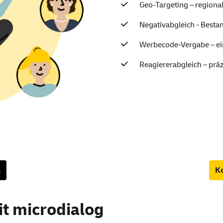
Geo-Targeting – regiona
Negativabgleich - Besta
Werbecode-Vergabe – ei
Reagiererabgleich – präz
n
Ko
it microdialog