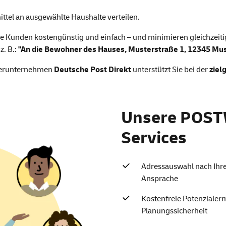
 teiladressiert werben
ittel an ausgewählte Haushalte verteilen.
de Kunden kostengünstig und einfach – und minimieren gleichzeit
z. B.:
"An die Bewohner des Hauses, Musterstraße 1, 12345 Mus
hterunternehmen
Deutsche Post Direkt
unterstützt Sie bei der
ziel
Unsere POS
Services
Adressauswahl nach Ihre
Ansprache
Kostenfreie Potenzialerm
Planungssicherheit