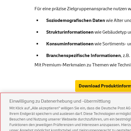
Für eine präzise Zielgruppenansprache nutzen wir
Soziodemografischen Daten
wie Alter un
Strukturinformationen
wie Gebäudetyp u
Konsuminformationen
wie Sortiments- u
Branchenspezifische Informationen
, z.B
Mit Premium-Merkmalen zu Themen wie Technik,
Download
Produktinform
Einwilligung zu Datenerhebung und -übermittlung
Mit Klick auf „Alle akzeptieren” willigen Sie ein, dass die Deutsche Post 
Ihrem Endgerät speichern und auslesen darf. Diese Technologien ermögl
Deutsche Post Direkt Impressum
Deut
Besuchen und Nutzung unserer Webseite durchzuführen, um ein bestmöglic
Funktionen den jeweiligen Präferenzen und Interessen anzupassen. Hierzu 
unser Angebot möglichst komfortabel und zielgruppengerecht zu gestalten