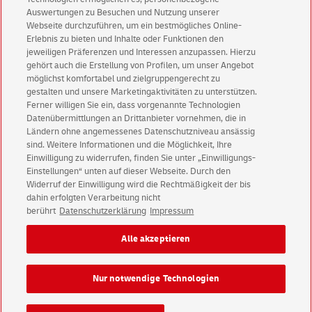
Auswertungen zu Besuchen und Nutzung unserer
Webseite durchzuführen, um ein bestmögliches Online-
Erlebnis zu bieten und Inhalte oder Funktionen den
jeweiligen Präferenzen und Interessen anzupassen. Hierzu
gehört auch die Erstellung von Profilen, um unser Angebot
möglichst komfortabel und zielgruppengerecht zu
gestalten und unsere Marketingaktivitäten zu unterstützen.
Ferner willigen Sie ein, dass vorgenannte Technologien
Datenübermittlungen an Drittanbieter vornehmen, die in
Ländern ohne angemessenes Datenschutzniveau ansässig
sind. Weitere Informationen und die Möglichkeit, Ihre
Deutsche Post Direkt Impressum
Einwilligung zu widerrufen, finden Sie unter „Einwilligungs-
Einstellungen“ unten auf dieser Webseite. Durch den
Deutsche Post Direkt Datenschutz
Widerruf der Einwilligung wird die Rechtmäßigkeit der bis
English Version
dahin erfolgten Verarbeitung nicht
berührt
Datenschutzerklärung
Impressum
Impressum
Rechtliche Hinweise
Datenschutz
Alle akzeptieren
Barrierefreiheit
Einwilligungs-Einstellungen
Nur notwendige Technologien
Konzern
Karriere
Presse
Investoren