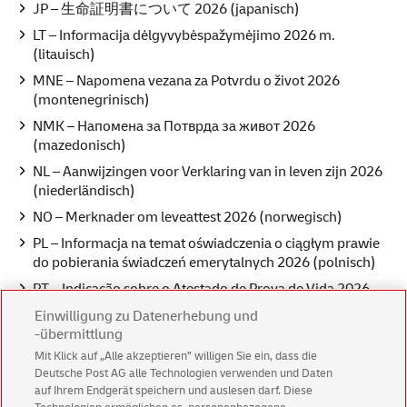
JP – 生命証明書について 2026 (japanisch)
LT – Informacija dėlgyvybėspažymėjimo 2026 m.
(litauisch)
MNE – Napomena vezana za Potvrdu o život 2026
(montenegrinisch)
NMK – Напомена за Потврда за живот 2026
(mazedonisch)
NL – Aanwijzingen voor Verklaring van in leven zijn 2026
(niederländisch)
NO – Merknader om leveattest 2026 (norwegisch)
PL – Informacja na temat oświadczenia o ciągłym prawie
do pobierania świadczeń emerytalnych 2026 (polnisch)
PT – Indicação sobre o Atestado de Prova de Vida 2026
(portugiesisch)
Einwilligung zu Datenerhebung und
RO – Indicație privind Certificatul de viață 2026
-übermittlung
(rumänisch)
Mit Klick auf „Alle akzeptieren” willigen Sie ein, dass die
Deutsche Post AG alle Technologien verwenden und Daten
RUS – Информация для сведения к Свидетельству о
auf Ihrem Endgerät speichern und auslesen darf. Diese
нахождении в живых 2026 (russisch)