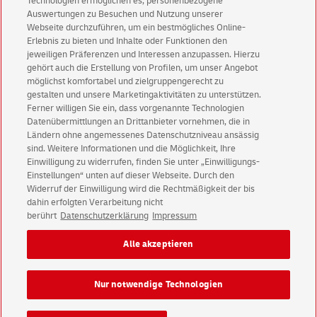
Technologien ermöglichen es, personenbezogene
SE – Anvisning om levnadsintyget 2026 (schwedisch)
Auswertungen zu Besuchen und Nutzung unserer
Webseite durchzuführen, um ein bestmögliches Online-
SLO – Obvestilo za potrdilo o živetju 2026 (slowenisch)
Erlebnis zu bieten und Inhalte oder Funktionen den
SRB – Napomena za Potvrdu o životu 2026 (serbisch)
jeweiligen Präferenzen und Interessen anzupassen. Hierzu
gehört auch die Erstellung von Profilen, um unser Angebot
TH- ข้อมูลเรื่องหนังสือรับรองการมีชีวิต 2026
möglichst komfortabel und zielgruppengerecht zu
(thailändisch)
gestalten und unsere Marketingaktivitäten zu unterstützen.
Ferner willigen Sie ein, dass vorgenannte Technologien
TR – Yaşam belgesi için bilgilendirme 2026 (türkisch)
Datenübermittlungen an Drittanbieter vornehmen, die in
UKR - Примітки до свідоцтва про знаходження в живих
Ländern ohne angemessenes Datenschutzniveau ansässig
2026 (ukrainisch)
sind. Weitere Informationen und die Möglichkeit, Ihre
Einwilligung zu widerrufen, finden Sie unter „Einwilligungs-
Einstellungen“ unten auf dieser Webseite. Durch den
Widerruf der Einwilligung wird die Rechtmäßigkeit der bis
dahin erfolgten Verarbeitung nicht
berührt
Datenschutzerklärung
Impressum
Impressum
Rechtliche Hinweise
Datenschutz
Alle akzeptieren
Barrierefreiheit
Einwilligungs-Einstellungen
Nur notwendige Technologien
Konzern
Karriere
Presse
Investoren