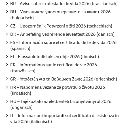
BR – Aviso sobre o atestado de vida 2026 (brasilianisch)
BU – Указания за удостоверението за живот 2026
(bulgarisch)
CZ – Upozornění k Potvrzení o žití 2026 (tschechisch)
DK – Anbefaling vedrørende leveattest 2026 (dänisch)
ES – Información sobre el certificado de fe de vida 2026
(spanisch)
FI – Elossaolotodistuksen ohje 2026 (finnisch)
FR
– Informations sur le certificat de vie 2026
(französisch)
GR – Υπόδειξη για τη Βεβαίωση Ζωής 2026 (griechisch)
HR – Napomena vezana za potvrdu o životu 2026
(kroatisch)
HU – Tájékoztató az életbenléti bizonyítványról 2026
(ungarisch)
IT – Informazioni importanti sul certificato di esistenza in
vita 2026 (italienisch)