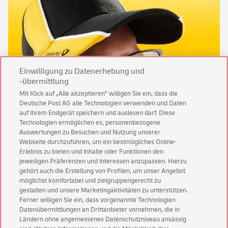
Einwilligung zu Datenerhebung und
-übermittlung
Mit Klick auf „Alle akzeptieren” willigen Sie ein, dass die
Deutsche Post AG alle Technologien verwenden und Daten
auf Ihrem Endgerät speichern und auslesen darf. Diese
werde-einer-von-uns.de
Technologien ermöglichen es, personenbezogene
Flexible Arbeitszeiten, Bezahlung über Mindestlohn und ein
Auswertungen zu Besuchen und Nutzung unserer
gutes Team, in dem du zählst, wie du bist.
Webseite durchzuführen, um ein bestmögliches Online-
Erlebnis zu bieten und Inhalte oder Funktionen den
jeweiligen Präferenzen und Interessen anzupassen. Hierzu
Jetzt bewerben
gehört auch die Erstellung von Profilen, um unser Angebot
möglichst komfortabel und zielgruppengerecht zu
gestalten und unsere Marketingaktivitäten zu unterstützen.
Ferner willigen Sie ein, dass vorgenannte Technologien
Datenübermittlungen an Drittanbieter vornehmen, die in
Ländern ohne angemessenes Datenschutzniveau ansässig