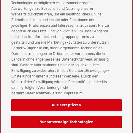
werde-einer-von-uns.de
Technologien ermöglichen es, personenbezogene
Flexible Arbeitszeiten, Bezahlung über Mindestlohn und ein
Auswertungen zu Besuchen und Nutzung unserer
gutes Team, in dem du zählst, wie du bist.
Webseite durchzuführen, um ein bestmögliches Online-
Erlebnis zu bieten und Inhalte oder Funktionen den
jeweiligen Präferenzen und Interessen anzupassen. Hierzu
Jetzt bewerben
gehört auch die Erstellung von Profilen, um unser Angebot
möglichst komfortabel und zielgruppengerecht zu
gestalten und unsere Marketingaktivitäten zu unterstützen.
Ferner willigen Sie ein, dass vorgenannte Technologien
Datenübermittlungen an Drittanbieter vornehmen, die in
Ländern ohne angemessenes Datenschutzniveau ansässig
sind. Weitere Informationen und die Möglichkeit, Ihre
Einwilligung zu widerrufen, finden Sie unter „Einwilligungs-
Einstellungen“ unten auf dieser Webseite. Durch den
E-POST Solutions Impressum
Widerruf der Einwilligung wird die Rechtmäßigkeit der bis
E-POST Solutions Datenschutz
dahin erfolgten Verarbeitung nicht
berührt
Datenschutzerklärung
Impressum
Impressum
Rechtliche Hinweise
Datenschutz
Alle akzeptieren
Barrierefreiheit
Einwilligungs-Einstellungen
Nur notwendige Technologien
Konzern
Karriere
Presse
Investoren