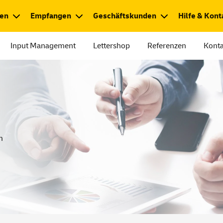
en
Empfangen
Geschäftskunden
Hilfe & Kont
Input Management
Lettershop
Referenzen
Konta
m