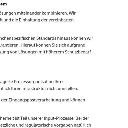
stem
Lösungen miteinander kombinieren. Wir
ät und die Einhaltung der vereinbarten
branchenspezifischen Standards hinaus können wir
rantieren. Hierauf können Sie sich aufgrund
etzung von Lösungen mit höherem Schutzbedarf
lagerte Prozessorganisation Ihres
ich Ihrer Infrastruktur nicht umstellen.
i der Eingangspostverarbeitung und können
rheit ist Teil unserer Input-Prozesse. Bei der
tzliche und regulatorische Vorgaben natürlich