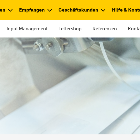
en
Empfangen
Geschäftskunden
Hilfe & Kont
Input Management
Lettershop
Referenzen
Konta