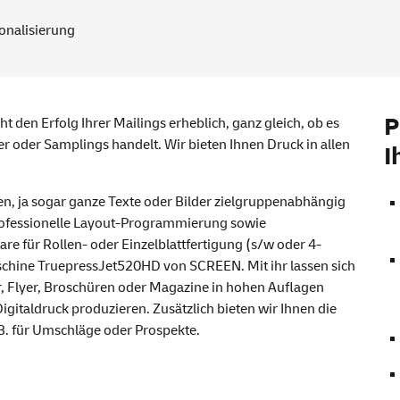
onalisierung
P
t den Erfolg Ihrer Mailings erheblich, ganz gleich, ob es
er oder Samplings handelt. Wir bieten Ihnen Druck in allen
I
en, ja sogar ganze Texte oder Bilder zielgruppenabhängig
professionelle Layout-Programmierung sowie
re für Rollen- oder Einzelblattfertigung (s/w oder 4-
schine TruepressJet520HD von SCREEN. Mit ihr lassen sich
er, Flyer, Broschüren oder Magazine in hohen Auflagen
Digitaldruck produzieren. Zusätzlich bieten wir Ihnen die
. B. für Umschläge oder Prospekte.