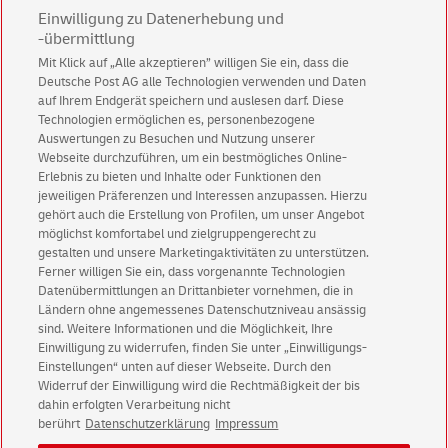
Einwilligung zu Datenerhebung und
-übermittlung
Mit Klick auf „Alle akzeptieren” willigen Sie ein, dass die
Deutsche Post AG alle Technologien verwenden und Daten
*Pflichtfeld, d.h. erforderlich zur Vertragserfüllung, Rechtsgrundlage ist Art. 6
auf Ihrem Endgerät speichern und auslesen darf. Diese
Abs. 1 lit. b DSGVO. Andere Angaben sind freiwillig, Rechtsgrundlage ist Ihre
Technologien ermöglichen es, personenbezogene
Einwilligung nach Art. 6 Abs. 1 lit. a DSGVO.
Auswertungen zu Besuchen und Nutzung unserer
Webseite durchzuführen, um ein bestmögliches Online-
Senden
Erlebnis zu bieten und Inhalte oder Funktionen den
jeweiligen Präferenzen und Interessen anzupassen. Hierzu
gehört auch die Erstellung von Profilen, um unser Angebot
möglichst komfortabel und zielgruppengerecht zu
gestalten und unsere Marketingaktivitäten zu unterstützen.
Ferner willigen Sie ein, dass vorgenannte Technologien
Datenübermittlungen an Drittanbieter vornehmen, die in
Ländern ohne angemessenes Datenschutzniveau ansässig
sind. Weitere Informationen und die Möglichkeit, Ihre
Einwilligung zu widerrufen, finden Sie unter „Einwilligungs-
Einstellungen“ unten auf dieser Webseite. Durch den
E-POST Solutions Impressum
Widerruf der Einwilligung wird die Rechtmäßigkeit der bis
E-POST Solutions Datenschutz
dahin erfolgten Verarbeitung nicht
berührt
Datenschutzerklärung
Impressum
Impressum
Rechtliche Hinweise
Datenschutz