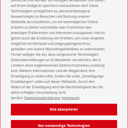
Deutsche Post AG alle Technologien verwenden und Daten
auf Ihrem Endgerät speichern und auslesen darf. Diese
werde-einer-von-uns.de
Technologien ermöglichen es, personenbezogene
Flexible Arbeitszeiten, Bezahlung über Mindestlohn und ein
Auswertungen zu Besuchen und Nutzung unserer
gutes Team, in dem du zählst, wie du bist.
Webseite durchzuführen, um ein bestmögliches Online-
Erlebnis zu bieten und Inhalte oder Funktionen den
jeweiligen Präferenzen und Interessen anzupassen. Hierzu
Jetzt bewerben
gehört auch die Erstellung von Profilen, um unser Angebot
möglichst komfortabel und zielgruppengerecht zu
gestalten und unsere Marketingaktivitäten zu unterstützen.
Ferner willigen Sie ein, dass vorgenannte Technologien
Datenübermittlungen an Drittanbieter vornehmen, die in
Ländern ohne angemessenes Datenschutzniveau ansässig
sind. Weitere Informationen und die Möglichkeit, Ihre
Einwilligung zu widerrufen, finden Sie unter „Einwilligungs-
Einstellungen“ unten auf dieser Webseite. Durch den
E-POST Solutions Impressum
Widerruf der Einwilligung wird die Rechtmäßigkeit der bis
E-POST Solutions Datenschutz
dahin erfolgten Verarbeitung nicht
berührt
Datenschutzerklärung
Impressum
Impressum
Rechtliche Hinweise
Datenschutz
Alle akzeptieren
Barrierefreiheit
Einwilligungs-Einstellungen
Nur notwendige Technologien