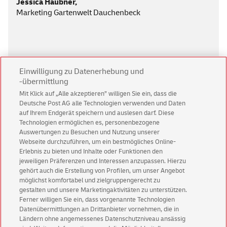
Jessica Haubner,
Marketing Gartenwelt Dauchenbeck
Einwilligung zu Datenerhebung und
-übermittlung
Mit Klick auf „Alle akzeptieren” willigen Sie ein, dass die
Das könnte Sie auch
Deutsche Post AG alle Technologien verwenden und Daten
auf Ihrem Endgerät speichern und auslesen darf. Diese
interessieren
Technologien ermöglichen es, personenbezogene
Auswertungen zu Besuchen und Nutzung unserer
Webseite durchzuführen, um ein bestmögliches Online-
Erlebnis zu bieten und Inhalte oder Funktionen den
Direktmarketing Guide Print-Mailings
jeweiligen Präferenzen und Interessen anzupassen. Hierzu
Mit dem kostenlosen Whitepaper zum Print-Mailing-Profi
gehört auch die Erstellung von Profilen, um unser Angebot
werden
möglichst komfortabel und zielgruppengerecht zu
gestalten und unsere Marketingaktivitäten zu unterstützen.
Ferner willigen Sie ein, dass vorgenannte Technologien
Datenübermittlungen an Drittanbieter vornehmen, die in
Ländern ohne angemessenes Datenschutzniveau ansässig
Übersicht Best Cases