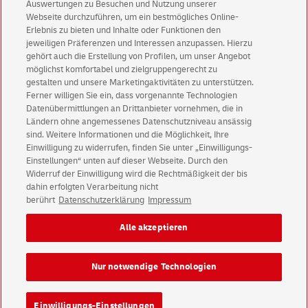
Auswertungen zu Besuchen und Nutzung unserer
Webseite durchzuführen, um ein bestmögliches Online-
Erlebnis zu bieten und Inhalte oder Funktionen den
Wo kann ich meine Sendungen
jeweiligen Präferenzen und Interessen anzupassen. Hierzu
einliefern?
gehört auch die Erstellung von Profilen, um unser Angebot
möglichst komfortabel und zielgruppengerecht zu
gestalten und unsere Marketingaktivitäten zu unterstützen.
Ferner willigen Sie ein, dass vorgenannte Technologien
Welche Laufzeit hat Dialogpost?
Datenübermittlungen an Drittanbieter vornehmen, die in
Ländern ohne angemessenes Datenschutzniveau ansässig
sind. Weitere Informationen und die Möglichkeit, Ihre
Einwilligung zu widerrufen, finden Sie unter „Einwilligungs-
Einstellungen“ unten auf dieser Webseite. Durch den
Widerruf der Einwilligung wird die Rechtmäßigkeit der bis
dahin erfolgten Verarbeitung nicht
berührt
Datenschutzerklärung
Impressum
Impressum
Rechtliche Hinweise
Datenschutz
Alle akzeptieren
Barrierefreiheit
Einwilligungs-Einstellungen
Nur notwendige Technologien
Konzern
Karriere
Presse
Investoren
Einwilligungs-Einstellungen