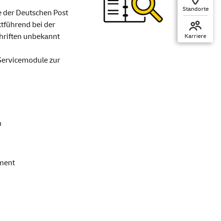
Standorte
e der Deutschen Post
ktführend bei der
chriften unbekannt
Karriere
 Servicemodule zur
n
ment