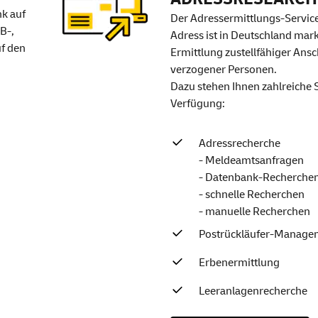
nk auf
Der Adressermittlungs-Servic
B-,
Adress ist in Deutschland mar
uf den
Ermittlung zustellfähiger Ans
verzogener Personen.
Dazu stehen Ihnen zahlreiche
Verfügung:
Adressrecherche
- Meldeamtsanfragen
- Datenbank-Recherche
- schnelle Recherchen
- manuelle Recherchen
Postrückläufer-Manage
Erbenermittlung
Leeranlagenrecherche