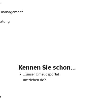
z
d -management
atung
Kennen Sie schon…
...unser Umzugsportal
umziehen.de?
t